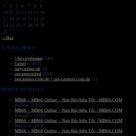
3
4
5
6
7
8
9
10
11
12
13
14
15
16
17
18
19
20
21
22
23
24
25
26
27
28
29
30
31
« Haz
CATEGORIES
! Без рубрики
(346)
Genel
(2.497)
staycasino.uk
(1)
uncategorized
(344)
zetcasinos.com.de + zet-casinos.com.de
(1)
POPULAR POSTS
MB66 – MB66 Online – Nạp Rút Siêu Tốc | MB66.COM
Haziran 1, 2026
MB66 – MB66 Online – Nạp Rút Siêu Tốc | MB66.COM
Haziran 1, 2026
MB66 – MB66 Online – Nạp Rút Siêu Tốc | MB66.COM
Mayıs 31, 2026
MB66 – MB66 Online – Nạp Rút Siêu Tốc | MB66.COM
Mayıs 31, 2026