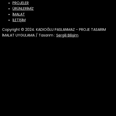
PROJELER
ÜRÜNLERİMİZ
İMALAT
İLETİŞİM
Copyright © 2024. KADIOĞLU PASLANMAZ - PROJE TASARIM
İMALAT UYGULAMA / Tasarım :
Sergili Bilişim