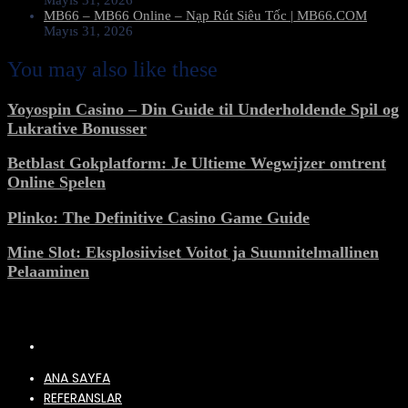
MB66 – MB66 Online – Nạp Rút Siêu Tốc | MB66.COM
Mayıs 31, 2026
You may also like these
Yoyospin Casino – Din Guide til Underholdende Spil og
Lukrative Bonusser
Betblast Gokplatform: Je Ultieme Wegwijzer omtrent
Online Spelen
Plinko: The Definitive Casino Game Guide
Mine Slot: Eksplosiiviset Voitot ja Suunnitelmallinen
Pelaaminen
ANA SAYFA
REFERANSLAR