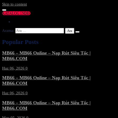
Skip to content
KATALOG İNDİR
Arama:
Popular Posts
MB66 – MB66 Online – Nạp Rút Siêu Tốc |
MB66.COM
Haz 06, 2026
0
MB66 – MB66 Online – Nạp Rút Siêu Tốc |
MB66.COM
Haz 06, 2026
0
MB66 – MB66 Online – Nạp Rút Siêu Tốc |
MB66.COM
May 05, 2026
0