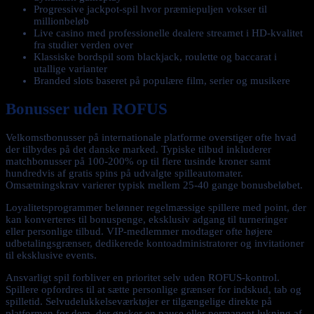
Progressive jackpot-spil hvor præmiepuljen vokser til
millionbeløb
Live casino med professionelle dealere streamet i HD-kvalitet
fra studier verden over
Klassiske bordspil som blackjack, roulette og baccarat i
utallige varianter
Branded slots baseret på populære film, serier og musikere
Bonusser uden ROFUS
Velkomstbonusser på internationale platforme overstiger ofte hvad
der tilbydes på det danske marked. Typiske tilbud inkluderer
matchbonusser på 100-200% op til flere tusinde kroner samt
hundredvis af gratis spins på udvalgte spilleautomater.
Omsætningskrav varierer typisk mellem 25-40 gange bonusbeløbet.
Loyalitetsprogrammer belønner regelmæssige spillere med point, der
kan konverteres til bonuspenge, eksklusiv adgang til turneringer
eller personlige tilbud. VIP-medlemmer modtager ofte højere
udbetalingsgrænser, dedikerede kontoadministratorer og invitationer
til eksklusive events.
Ansvarligt spil forbliver en prioritet selv uden ROFUS-kontrol.
Spillere opfordres til at sætte personlige grænser for indskud, tab og
spilletid. Selvudelukkelseværktøjer er tilgængelige direkte på
platformen for dem, der ønsker en pause eller permanent lukning af