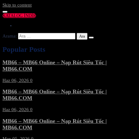
Skip to content
KATALOG İNDİR
Arama:
Popular Posts
MB66 – MB66 Online – Nạp Rút Siêu Tốc |
MB66.COM
Haz 06, 2026
0
MB66 – MB66 Online – Nạp Rút Siêu Tốc |
MB66.COM
Haz 06, 2026
0
MB66 – MB66 Online – Nạp Rút Siêu Tốc |
MB66.COM
May 05, 2026
0