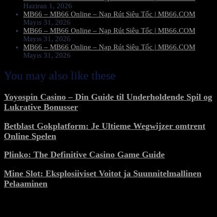
Haziran 1, 2026
MB66 – MB66 Online – Nạp Rút Siêu Tốc | MB66.COM
Mayıs 31, 2026
MB66 – MB66 Online – Nạp Rút Siêu Tốc | MB66.COM
Mayıs 31, 2026
MB66 – MB66 Online – Nạp Rút Siêu Tốc | MB66.COM
Mayıs 31, 2026
You may also like these
Yoyospin Casino – Din Guide til Underholdende Spil og
Lukrative Bonusser
Betblast Gokplatform: Je Ultieme Wegwijzer omtrent
Online Spelen
Plinko: The Definitive Casino Game Guide
Mine Slot: Eksplosiiviset Voitot ja Suunnitelmallinen
Pelaaminen