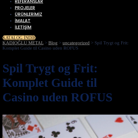
REFERANSLAR
PROJELER
ÜRÜNLERİMİZ
İMALAT
İLETİŞİM
KATALOG İNDİR
KADIOĞLU METAL
>
Blog
>
uncategorized
>
Spil Trygt og Frit:
Komplet Guide til Casino uden ROFUS
Spil Trygt og Frit:
Komplet Guide til
Casino uden ROFUS