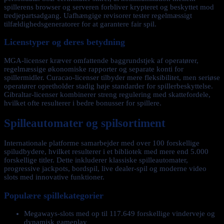
spillerens browser og serveren forbliver krypteret og beskyttet mod
tredjepartsadgang. Uafhængige revisorer tester regelmæssigt
tilfældighedsgeneratorer for at garantere fair spil.
Licenstyper og deres betydning
MGA-licenser kræver omfattende baggrundstjek af operatører,
regelmæssige økonomiske rapporter og separate konti for
spillermidler. Curacao-licenser tilbyder mere fleksibilitet, men seriøse
operatører opretholder stadig høje standarder for spillerbeskyttelse.
Gibraltar-licenser kombinerer streng regulering med skattefordele,
hvilket ofte resulterer i bedre bonusser for spillere.
Spilleautomater og spilsortiment
Internationale platforme samarbejder med over 100 forskellige
spiludbydere, hvilket resulterer i et bibliotek med mere end 5.000
forskellige titler. Dette inkluderer klassiske spilleautomater,
progressive jackpots, bordspil, live dealer-spil og moderne video
slots med innovative funktioner.
Populære spillekategorier
Megaways-slots med op til 117.649 forskellige vinderveje og
dynamisk gameplay