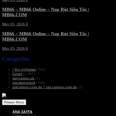
MB66 – MB66 Online – Nạp Rút Siêu Tốc |
MB66.COM
May 05, 2026
0
MB66 – MB66 Online – Nạp Rút Siêu Tốc |
MB66.COM
May 05, 2026
0
Categories
! Без рубрики
(346)
Genel
(2.497)
staycasino.uk
(1)
uncategorized
(344)
zetcasinos.com.de + zet-casinos.com.de
(1)
Primary Menu
ANA SAYFA