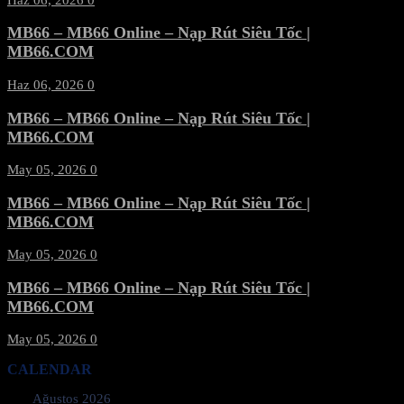
MB66 – MB66 Online – Nạp Rút Siêu Tốc |
MB66.COM
Haz 06, 2026
0
MB66 – MB66 Online – Nạp Rút Siêu Tốc |
MB66.COM
May 05, 2026
0
MB66 – MB66 Online – Nạp Rút Siêu Tốc |
MB66.COM
May 05, 2026
0
MB66 – MB66 Online – Nạp Rút Siêu Tốc |
MB66.COM
May 05, 2026
0
CALENDAR
Ağustos 2026