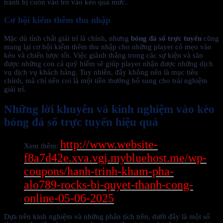
tránh bị cuốn vào trò vào kèo quá mức.
Cơ hội kiếm thêm thu nhập
Mặc dù tính chất giải trí là chính, nhưng
bóng đá số trực tuyến
cũng
mang lại cơ hội kiếm thêm thu nhập cho những player có mẹo vào
kèo và chiến lược tốt. Việc giành thắng trong các sự kiện và săn
được những con cá quý hiếm sẽ giúp player nhận được những dịch
vụ dịch vụ khách hàng. Tuy nhiên, đây không nên là mục tiêu
chính, mà chỉ nên coi là một tiền thưởng bổ sung cho trải nghiệm
giải trí.
Những lời khuyên và kinh nghiệm vào kèo
bóng đá số trực tuyến hiệu quả
http://www.website-
Xem thêm:
f8a7d42e.xva.vgj.mybluehost.me/wp-
coupons/hanh-trinh-kham-pha-
alo789-rocks-bi-quyet-thanh-cong-
online-05-06-2025
Dựa trên kinh nghiệm và những phân tích trên, dưới đây là một số