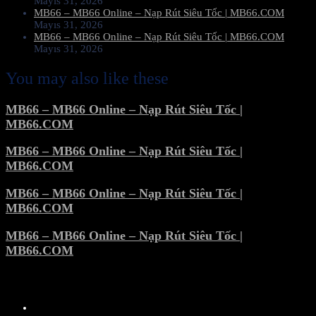
Mayıs 31, 2026
MB66 – MB66 Online – Nạp Rút Siêu Tốc | MB66.COM
Mayıs 31, 2026
MB66 – MB66 Online – Nạp Rút Siêu Tốc | MB66.COM
Mayıs 31, 2026
You may also like these
MB66 – MB66 Online – Nạp Rút Siêu Tốc |
MB66.COM
MB66 – MB66 Online – Nạp Rút Siêu Tốc |
MB66.COM
MB66 – MB66 Online – Nạp Rút Siêu Tốc |
MB66.COM
MB66 – MB66 Online – Nạp Rút Siêu Tốc |
MB66.COM