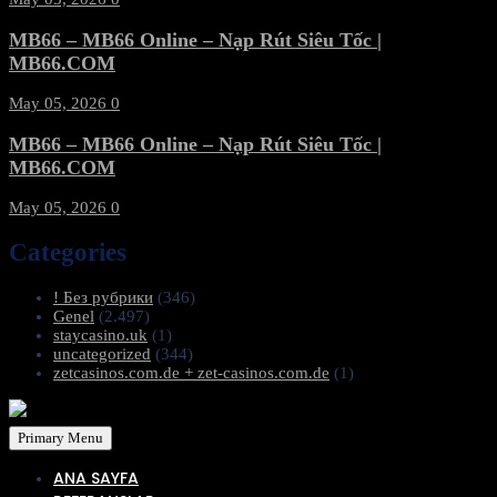
MB66 – MB66 Online – Nạp Rút Siêu Tốc |
MB66.COM
May 05, 2026
0
MB66 – MB66 Online – Nạp Rút Siêu Tốc |
MB66.COM
May 05, 2026
0
Categories
! Без рубрики
(346)
Genel
(2.497)
staycasino.uk
(1)
uncategorized
(344)
zetcasinos.com.de + zet-casinos.com.de
(1)
Primary Menu
ANA SAYFA