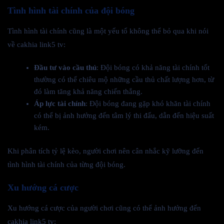
Tình hình tài chính của đội bóng
Tình hình tài chính cũng là một yếu tố không thể bỏ qua khi nói
về cakhia link5 tv:
Đầu tư vào cầu thủ
: Đội bóng có khả năng tài chính tốt
thường có thể chiêu mộ những cầu thủ chất lượng hơn, từ
đó làm tăng khả năng chiến thắng.
Áp lực tài chính
: Đội bóng đang gặp khó khăn tài chính
có thể bị ảnh hưởng đến tâm lý thi đấu, dẫn đến hiệu suất
kém.
Khi phân tích tỷ lệ kèo, người chơi nên cân nhắc kỹ lưỡng đến
tình hình tài chính của từng đội bóng.
Xu hướng cá cược
Xu hướng cá cược của người chơi cũng có thể ảnh hưởng đến
cakhia link5 tv: