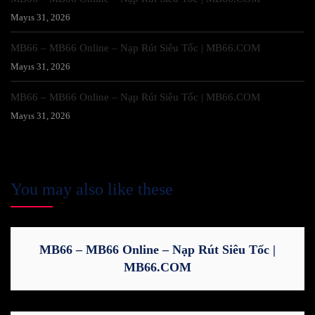
Mayıs 31, 2026
MB66 – MB66 Online – Nạp Rút Siêu Tốc | MB66.COM
Mayıs 31, 2026
MB66 – MB66 Online – Nạp Rút Siêu Tốc | MB66.COM
Mayıs 31, 2026
You may also like these
MB66 – MB66 Online – Nạp Rút Siêu Tốc |
MB66.COM