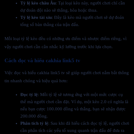
Tỷ lệ kèo châu Âu
: Tại loại kèo này, người chơi chỉ cần
dự đoán đội nào sẽ thắng, hòa hoặc thua.
Tỷ lệ kèo tài xỉu
: Đây là kèo mà người chơi sẽ dự đoán
tổng số bàn thắng của trận đấu.
Mỗi loại tỷ lệ kèo đều có những ưu điểm và nhược điểm riêng, vì
vậy người chơi cần cân nhắc kỹ lưỡng trước khi lựa chọn.
Cách đọc và hiểu cakhia link5 tv
Việc đọc và hiểu cakhia link5 tv sẽ giúp người chơi nắm bắt thông
tin nhanh chóng và hiệu quả hơn:
Đọc tỷ lệ
: Mỗi tỷ lệ sẽ tương ứng với một mức cược cụ
thể mà người chơi cần đặt. Ví dụ, một kèo 2.0 có nghĩa là
nếu bạn cược 100.000 đồng và thắng, bạn sẽ nhận được
200.000 đồng.
Phân tích tỷ lệ
: Sau khi đã hiểu cách đọc tỷ lệ, người chơi
cần phân tích các yếu tố xung quanh trận đấu để đưa ra