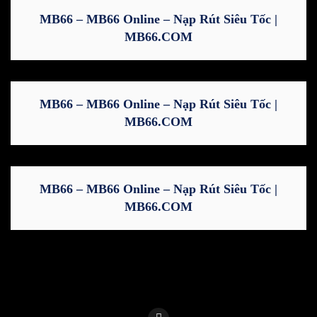
MB66 – MB66 Online – Nạp Rút Siêu Tốc |
MB66.COM
MB66 – MB66 Online – Nạp Rút Siêu Tốc |
MB66.COM
MB66 – MB66 Online – Nạp Rút Siêu Tốc |
MB66.COM