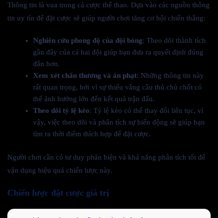
Thông tin là vua trong cá cược thể thao. Dựa vào các nguồn thông
tin uy tín để đặt cược sẽ giúp người chơi tăng cơ hội chiến thắng:
Nghiên cứu phong độ của đội bóng
: Theo dõi thành tích
gần đây của cả hai đội giúp bạn đưa ra quyết định đúng
đắn hơn.
Xem xét chấn thương và án phạt
: Những thông tin này
rất quan trọng, bởi vì sự thiếu vắng cầu thủ chủ chốt có
thể ảnh hưởng lớn đến kết quả trận đấu.
Theo dõi tỷ lệ kèo
: Tỷ lệ kèo có thể thay đổi liên tục, vì
vậy, việc theo dõi và phân tích sự biến động sẽ giúp bạn
tìm ra thời điểm thích hợp để đặt cược.
Người chơi cần có tư duy phản biện và khả năng phân tích tốt để
vận dụng hiệu quả chiến lược này.
Chiến lược đặt cược giá trị