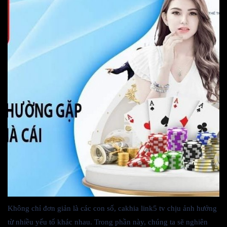
Không chỉ đơn giản là các con số, cakhia link5 tv chịu ảnh hưởng
từ nhiều yếu tố khác nhau. Trong phần này, chúng ta sẽ nghiên