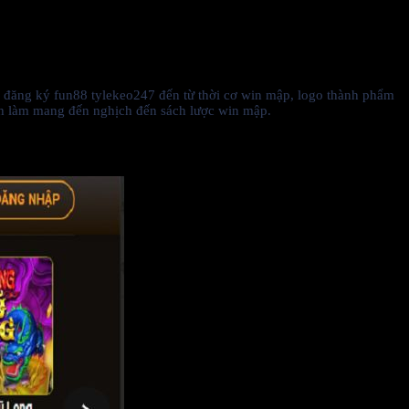
a đăng ký fun88 tylekeo247 đến từ thời cơ win mập, logo thành phẩm
ách làm mang đến nghịch đến sách lược win mập.