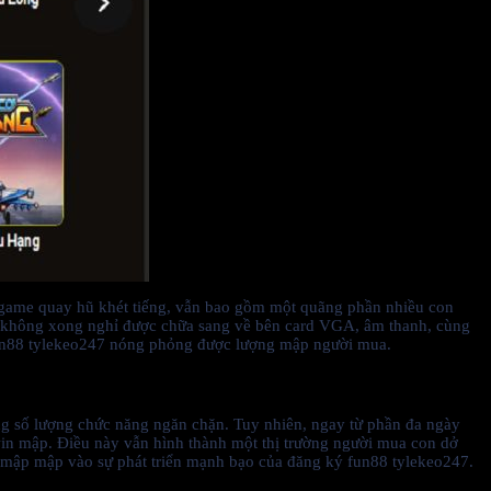
 game quay hũ khét tiếng, vẫn bao gồm một quãng phần nhiều con
ư không xong nghỉ được chữa sang về bên card VGA, âm thanh, cùng
 fun88 tylekeo247 nóng phỏng được lượng mập người mua.
g số lượng chức năng ngăn chặn. Tuy nhiên, ngay từ phần đa ngày
in mập. Điều này vẫn hình thành một thị trường người mua con dở
c mập mập vào sự phát triển mạnh bạo của đăng ký fun88 tylekeo247.