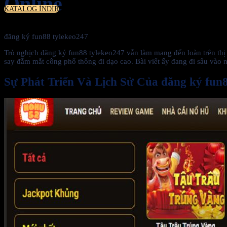
Online
KATALOG İNDİR
đăng ký fun88 tylekeo247
Trò nghịch đăng ký fun88 tylekeo247 vẫn làm mang đến loàn trên thị 
say đắm mắt công phổ thông đi dạo cao. Bài viết ấy đang đi sâu vào
Sự Phát Triển Và Lịch Sử Của đăng ký fun8