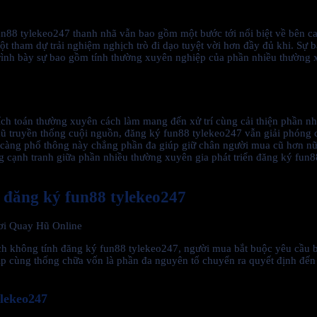
n88 tylekeo247 thanh nhã vẫn bao gồm một bước tới nổi biệt về bên c
t tham dự trải nghiệm nghịch trò đi dạo tuyệt vời hơn đầy đủ khi. Sự
rình bày sự bao gồm tính thường xuyên nghiệp của phần nhiều thường 
xích toán thường xuyên cách làm mang đến xử trí cùng cải thiện phần 
ũ truyền thống cuội nguồn, đăng ký fun88 tylekeo247 vẫn giải phóng c
ự càng phổ thông này chẳng phần đa giúp giữ chân người mua cũ hơn 
 cạnh tranh giữa phần nhiều thường xuyên gia phát triển đăng ký fun8
đăng ký fun88 tylekeo247
ch không tính đăng ký fun88 tylekeo247, người mua bắt buộc yêu cầu 
 dịp cùng thống chữa vốn là phần đa nguyên tố chuyển ra quyết định đế
lekeo247