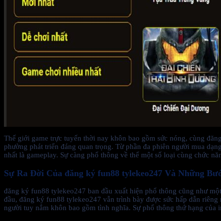
Thế giới game trực tuyến thời nay khôn bao gồm sức nóng, cùng đăn
phường phát triển đáng quan trọng. Từ phần đa phiên người mua dạ
nhất là gameplay. Sự càng phổ thông về thể một số loại cùng chức n
Sự Ra Đời Của đăng ký fun88 tylekeo247 Và Những Bư
đăng ký fun88 tylekeo247 ban đầu xuất hiện phổ thông cũng như một
đầu, đăng ký fun88 tylekeo247 vẫn trình bày được sức hấp dẫn riêng
người tuy nắm khôn bao gồm tình nghĩa. Sự phổ thông thứ hạng của i