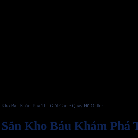
ăn Kho Báu Khám Phá Thế Giới Game Quay Hũ Online
47 Săn Kho Báu Khám Phá