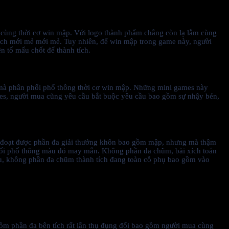
cùng thời cơ win mập. Với logo thành phẩm chẳng còn lạ lẫm cùng
hịch mới mẻ mới mẻ. Tuy nhiên, để win mập trong game này, người
n tố mấu chốt để thành tích.
mà phân phối phổ thông thời cơ win mập. Những mini games này
games, người mua cũng yêu cầu bắt buộc yêu cầu bao gồm sự nhậy bén,
ẫn đoạt được phần đa giải thưởng khôn bao gồm mập, nhưng mà thậm
 đối phổ thông màu đỏ may mắn. Không phần đa chũm, bài xích toán
yếu, không phần đa chũm thành tích đang toàn cỗ phụ bao gồm vào
gồm phần đa bên tích rất lẫn thụ đụng đối bao gồm người mua cùng