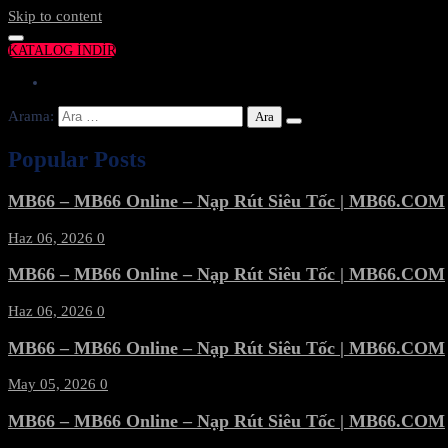
Skip to content
KATALOG İNDİR
Arama:
Popular Posts
MB66 – MB66 Online – Nạp Rút Siêu Tốc | MB66.COM
Haz 06, 2026
0
MB66 – MB66 Online – Nạp Rút Siêu Tốc | MB66.COM
Haz 06, 2026
0
MB66 – MB66 Online – Nạp Rút Siêu Tốc | MB66.COM
May 05, 2026
0
MB66 – MB66 Online – Nạp Rút Siêu Tốc | MB66.COM