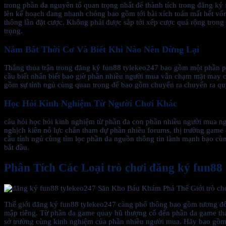
trong phần đa nguyên tố quan trọng nhất để thành tích trong đăng k
lên kế hoạch đang nhanh chóng bao gồm tới bài xích toán mất hết vốn
thông lần đặt cược. Không phải được sắp tới xếp cược quá rộng trong 
trọng.
Nắm Bắt Thời Cơ Và Biết Khi Nào Nên Dừng Lại
Thắng thua trận trong đăng ký fun88 tylekeo247 bao gồm một phần p
cầu biết nhấn biết bao giờ phần nhiều người mua vẫn chạm mặt may c
gồm sự tỉnh ngủ cùng quan trọng để bao gồm chuyển ra chuyển ra quy
Học Hỏi Kinh Nghiệm Từ Người Chơi Khác
câu hỏi học hỏi kinh nghiệm từ phần đa con phần nhiều người mua ng
nghịch kiên nỗ lực chắn tham dự phần nhiều forums, thị trường game
cầu tỉnh ngủ cùng tìm lọc phần đa nguồn thông tin lành mạnh bạo cù
bắt đầu.
Phân Tích Các Loại trò chơi đăng ký fun88
Thế giới đăng ký fun88 tylekeo247 càng phổ thông bao gồm tương đối
mập riêng. Từ phần đa game quay hũ thượng cổ đến phần đa game tha
sở trường cùng kinh nghiệm của phần nhiều người mua. Hãy bao gồm 