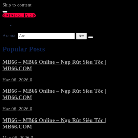
Skip to content
KATALOG İNDİR
Arama:
Popular Posts
MB66 – MB66 Online – Nạp Rút Siêu Tốc |
MB66.COM
Haz 06, 2026
0
MB66 – MB66 Online – Nạp Rút Siêu Tốc |
MB66.COM
Haz 06, 2026
0
MB66 – MB66 Online – Nạp Rút Siêu Tốc |
MB66.COM
May 05, 2026
0