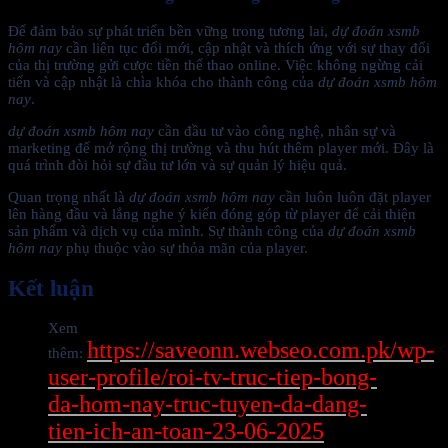
Để đảm bảo sự phát triển bền vững trong tương lai,
dự đoán xsmb
hôm nay
cần liên tục đổi mới, cập nhật và thích ứng với sự thay đổi
của thị trường gửi cược tiền thể thao online. Việc không ngừng cải
tiến và cập nhật là chìa khóa cho thành công của
dự đoán xsmb hôm
nay
.
dự đoán xsmb hôm nay
cần đầu tư vào công nghệ, nhân sự và
marketing để mở rộng thị trường và thu hút thêm player mới. Đây là
quá trình đòi hỏi sự đầu tư lớn và sự quản lý hiệu quả.
Quan trọng nhất là
dự đoán xsmb hôm nay
cần luôn luôn đặt player
lên hàng đầu và lắng nghe ý kiến đóng góp từ player để cải thiện
sản phẩm và dịch vụ của mình. Sự thành công của
dự đoán xsmb
hôm nay
phụ thuộc vào sự thỏa mãn của player.
Kết luận
Xem
https://saveonn.webseo.com.pk/wp-
thêm:
user-profile/roi-tv-truc-tiep-bong-
da-hom-nay-truc-tuyen-da-dang-
tien-ich-an-toan-23-06-2025