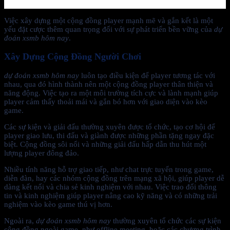
Việc xây dựng một cộng đồng player mạnh mẽ và gắn kết là một
yếu đặt cược thêm quan trọng đối với sự phát triển bền vững của
dự
đoán xsmb hôm nay
.
Xây Dựng Cộng Đồng Người Chơi
dự đoán xsmb hôm nay
luôn tạo điều kiện để player tương tác với
nhau, qua đó hình thành nên một cộng đồng player thân thiện và
năng động. Việc tạo ra một môi trường tích cực và lành mạnh giúp
player cảm thấy thoải mái và gắn bó hơn với giao diện vào kèo
game.
Các sự kiện và giải đấu thường xuyên được tổ chức, tạo cơ hội để
player giao lưu, thi đấu và giành được những phần tặng ngay đặc
biệt. Cộng đồng sôi nổi và những giải đấu hấp dẫn thu hút một
lượng player đông đảo.
Nhiều tính năng hỗ trợ giao tiếp, như chat trực tuyến trong game,
diễn đàn, hay các nhóm cộng đồng trên mạng xã hội, giúp player dễ
dàng kết nối và chia sẻ kinh nghiệm với nhau. Việc trao đổi thông
tin và kinh nghiệm giúp player nâng cao kỹ năng và có những trải
nghiệm vào kèo game thú vị hơn.
Ngoài ra,
dự đoán xsmb hôm nay
thường xuyên tổ chức các sự kiện
cộng đồng ngoài game, như offline meeting, hoặc các chương trình