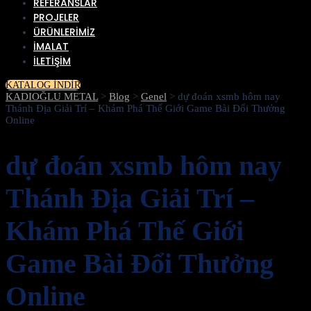
REFERANSLAR
PROJELER
ÜRÜNLERİMİZ
İMALAT
İLETİŞİM
KATALOG İNDİR
KADIOĞLU METAL
>
Blog
>
Genel
>
dự đoán xsmb hôm nay
Thánh Địa Giải Trí – Khám Phá Thế Giới Game Bài Đổi Thưởng
Online
dự đoán xsmb hôm nay
Thánh Địa Giải Trí –
Khám Phá Thế Giới
Game Bài Đổi Thưởng
Online