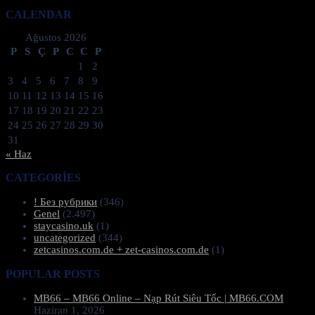
CALENDAR
Ağustos 2026
P
S
Ç
P
C
C
P
1
2
3
4
5
6
7
8
9
10
11
12
13
14
15
16
17
18
19
20
21
22
23
24
25
26
27
28
29
30
31
« Haz
CATEGORIES
! Без рубрики
(346)
Genel
(2.497)
staycasino.uk
(1)
uncategorized
(344)
zetcasinos.com.de + zet-casinos.com.de
(1)
POPULAR POSTS
MB66 – MB66 Online – Nạp Rút Siêu Tốc | MB66.COM
Haziran 1, 2026