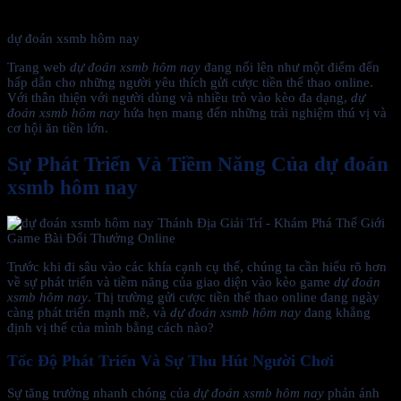
dự đoán xsmb hôm nay
Trang web
dự đoán xsmb hôm nay
đang nổi lên như một điểm đến
hấp dẫn cho những người yêu thích gửi cược tiền thể thao online.
Với thân thiện với người dùng và nhiều trò vào kèo đa dạng,
dự
đoán xsmb hôm nay
hứa hẹn mang đến những trải nghiệm thú vị và
cơ hội ăn tiền lớn.
Sự Phát Triển Và Tiềm Năng Của dự đoán
xsmb hôm nay
Trước khi đi sâu vào các khía cạnh cụ thể, chúng ta cần hiểu rõ hơn
về sự phát triển và tiềm năng của giao diện vào kèo game
dự đoán
xsmb hôm nay
. Thị trường gửi cược tiền thể thao online đang ngày
càng phát triển mạnh mẽ, và
dự đoán xsmb hôm nay
đang khẳng
định vị thế của mình bằng cách nào?
Tốc Độ Phát Triển Và Sự Thu Hút Người Chơi
Sự tăng trưởng nhanh chóng của
dự đoán xsmb hôm nay
phản ánh