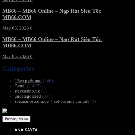
MB66 – MB66 Online – Nạp Rút Siêu Tốc |
MB66.COM
May 05, 2026
0
MB66 – MB66 Online – Nạp Rút Siêu Tốc |
MB66.COM
May 05, 2026
0
Categories
! Без рубрики
(346)
Genel
(2.497)
staycasino.uk
(1)
uncategorized
(344)
zetcasinos.com.de + zet-casinos.com.de
(1)
Primary Menu
ANA SAYFA