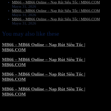
MB66 – MB66 Online – Nạp Rút Siêu Tốc | MB66.COM
Mayıs 31, 2026
MB66 – MB66 Online – Nạp Rút Siêu Tốc | MB66.COM
Mayıs 31, 2026
MB66 – MB66 Online – Nạp Rút Siêu Tốc | MB66.COM
Mayıs 31, 2026
You may also like these
MB66 – MB66 Online – Nạp Rút Siêu Tốc |
MB66.COM
MB66 – MB66 Online – Nạp Rút Siêu Tốc |
MB66.COM
MB66 – MB66 Online – Nạp Rút Siêu Tốc |
MB66.COM
MB66 – MB66 Online – Nạp Rút Siêu Tốc |
MB66.COM