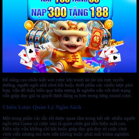
Để nâng cao nhân kiệt win cược khi tranh tài tài xỉu trực tuyến
đường, người ngôi nhà chơi bắt buộc thiết phần các chiến lược phù
hợp. vấn đề thấu hiểu quy hiện tượng & nghiên cứu vớt tình trạng
vẫn giúp đọc giả ra quyết định đáng ra hơn trong từng round cược.
Chiến Lược Quản Lý Ngân Sách
Một trong phần các rắc rối được quan tâm trong hết sức nhiều người
ngôi nhà Game cá cược nào là quản chữa giá tiền hiệu suất cao.
Điều này vẫn không chỉ bắt buộc giúp đọc giả duy trì cuộc chơi
vĩnh viễn nhưng mà hơn nữa không buộc phải mất khám nghiệm