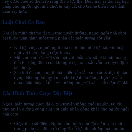
hay cược theo số điểm rõ ràng & nỗ lực thể. Điều này ra đời các liệu
pháp cho người ngôi nhà chơi & xây cất cho Game biến hóa thành
đắm say hơn.
Luật Chơi Cơ Bản
Khi dấn mình chạm̀o tài xỉu trực tuyến đường, người ngôi nhà chơi
bắt buộc tuân hành một trong phần các hiện tượng cốt yếu:
Khi đặt cược, người ngôi nhà chơi hình như lựa tài, xỉu hoặc
một vài hiện tượng cược khác.
Mỗi cục xúc xắc với sáu mặt với phần các số từ là một mang
đến 6. Tổng điểm của không ít cục xúc xắc vẫn ra quyết định
tác dụng.
Sau khi để cược, ngôi nhà chiếc vẫn lắc xúc xắc & đọc tin tác
dụng. Nếu người ngôi nhà chơi dự đoán đúng, bọn họ vẫn
thừa nhận thấy số tiền win tương ứng với xác suất cược đã đặt.
Các Hình Thức Cược Đặc Biệt
Ngoài hiện tượng cược tài & xỉu truyền thống cuội nguồn, tài xỉu
trực tuyến đường cũng cứu vớt giúp phần đông khác cho người ngôi
nhà chơi:
Cược theo số điểm: Người chơi hình như đặt cược vào một
trong phần các điểm rõ ràng & nỗ lực thể nhưng mà bọn họ