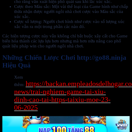
cho rằng vẫn xuất hiện phổ quát sau khi lắc xúc xắc.
Cược theo Màu sắc: Một vài thể loại của Game hình như chấp
thừa nhận được người ngôi nhà chơi cược vào Màu sắc của
xúc xắc.
Cược số lượng: Người chơi hình như cược vào số lượng xúc
xắc vẫn ra một trong phần các nào đó.
Các hiện tượng cược này vẫn không chỉ bắt buộc xây cất cho Game
biến hóa thành các lựa lựa hơn nhưng mà hơn nữa nâng cao phổ
quát liệu pháp win cho người ngôi nhà chơi.
Những Chiến Lược Chơi http://go88.ninja
Hiệu Quả
Xem
https://backan.empleadosdelhogar.c
thêm:
news/trai-nghiem-game-tai-xiu-
dinh-cao-tai-https-taixiu-moe-23-
06-2025