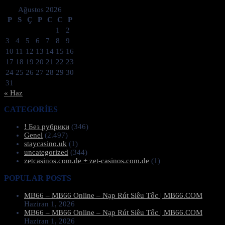
Ağustos 2026
P
S
Ç
P
C
C
P
1
2
3
4
5
6
7
8
9
10
11
12
13
14
15
16
17
18
19
20
21
22
23
24
25
26
27
28
29
30
31
« Haz
CATEGORIES
! Без рубрики
(346)
Genel
(2.497)
staycasino.uk
(1)
uncategorized
(344)
zetcasinos.com.de + zet-casinos.com.de
(1)
POPULAR POSTS
MB66 – MB66 Online – Nạp Rút Siêu Tốc | MB66.COM
Haziran 1, 2026
MB66 – MB66 Online – Nạp Rút Siêu Tốc | MB66.COM
Haziran 1, 2026