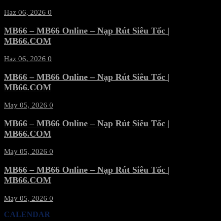
Haz 06, 2026
0
MB66 – MB66 Online – Nạp Rút Siêu Tốc |
MB66.COM
Haz 06, 2026
0
MB66 – MB66 Online – Nạp Rút Siêu Tốc |
MB66.COM
May 05, 2026
0
MB66 – MB66 Online – Nạp Rút Siêu Tốc |
MB66.COM
May 05, 2026
0
MB66 – MB66 Online – Nạp Rút Siêu Tốc |
MB66.COM
May 05, 2026
0
CALENDAR