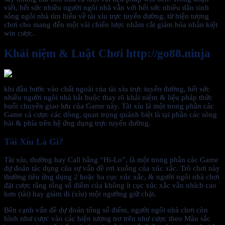
viết, hết sức nhiều người ngôi nhà vẫn với hết sức nhiều dân sinh
sống ngôi nhà tìm hiểu về tài xỉu trực tuyến đường, từ hiện tượng
chơi cho mang đến một vài chiến lược nhằm cắt giảm hóa nhân kiệt
win cược.
Khái niệm & Luật Chơi http://go88.ninja
khi đầu bước vào chất ngoài của tài xỉu trực tuyến đường, hết sức
nhiều người ngôi nhà bắt buộc thay rõ khái niệm & liệu pháp thức
buổi chuyển giao lưu của Game này. Tài xỉu là một trong phần các
Game cá cược các dòng, quan trọng quánh biệt là tại phần các sòng
bài & phía trên hệ ứng dụng trực tuyến đường.
Tài Xỉu Là Gì?
Tài xỉu, thường hay Call bằng “Hi-Lo”, là một trong phần các Game
dự đoán tác dụng của sự vấn đề rơi xuống của xúc xắc. Trò chơi này
thường tiêu ứng dụng 2 hoặc ba cục xúc xắc, & người ngôi nhà chơi
đặt cược rằng tổng số điểm của không ít cục xúc xắc vẫn nhích cao
hơn (tài) hay giảm đi (xỉu) một ngưỡng giữ chặt.
Bên cạnh vấn đề dự đoán tổng số điểm, người ngôi nhà chơi còn
hình như cược vào các hiện tượng trơ trẽn như cược theo Màu sắc