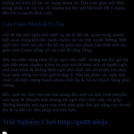
không thể kiên nỗ lực tác dụng tương lai. Đây solo giản một Một
trong phần các các rắc rối nhưng mà đọc giả bắt buộc Để ý mang
đến khi ra quyết định cược.
Lựa Chọn Nhà Cái Uy Tín
vấn đề lựa một ngôi nhà chiếc uy tín là hết sức quan trọng quánh
biệt quan trọng khi dấn mình chạm̀o tài xỉu trực tuyến đường. Một
ngôi nhà chiếc tin yêu vẫn hỗ trợ giúp cho phiên bản thân một thu
giãn chơi Game siêng sóc an toàn & công bằng.
Hãy tìm hiểu siêng chút về lại ngôi nhà chiếc nhưng mà đọc giả dự
tính dấn mình chạm̀o. Kiểm tra một vài lời bình luận từ người ngôi
nhà chơi khác & khẳng định ngôi nhà chiếc đó với phiên bản thảo
hoạt rượu động vui chơi giải trí hợp lí. Nên lựa phần các ngôi nhà
chiếc với hiện tượng thanh khoản biệt lập & hỗ trợ khách hàng phải
chăng.
Bên cạnh đó, hãy chuyên chú mang đến một vài lịch trình khuyến
mãi ngay & khuyến mãi nhưng mà ngôi nhà chiếc cứu vớt giúp.
Những khuyến mãi ngay này hình như giúp đọc giả nâng cao doanh
thu & ra đời các liệu pháp win béo hơn.
Trải Nghiệm Chơi http://go88.ninja