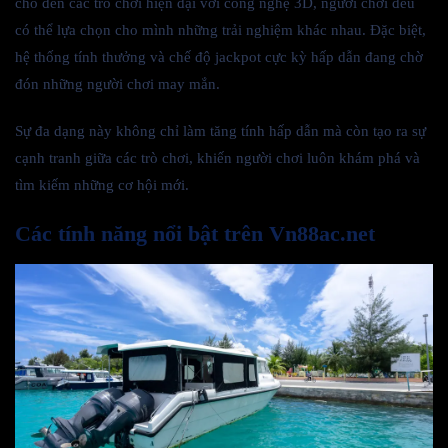
cho đến các trò chơi hiện đại với công nghệ 3D, người chơi đều
có thể lựa chọn cho mình những trải nghiệm khác nhau. Đặc biệt,
hệ thống tính thưởng và chế độ jackpot cực kỳ hấp dẫn đang chờ
đón những người chơi may mắn.
Sự đa dạng này không chỉ làm tăng tính hấp dẫn mà còn tạo ra sự
cạnh tranh giữa các trò chơi, khiến người chơi luôn khám phá và
tìm kiếm những cơ hội mới.
Các tính năng nổi bật trên Vn88ac.net