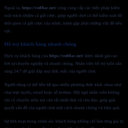
Ngoài ra,
https://vn88ac.net/
cũng cung cấp các biện pháp kiểm
soát trách nhiệm cá gửi cược, giúp người chơi có thể kiểm soát tốt
thói quen cá gửi cược của mình, tránh gặp phải những vấn đề tiêu
cực.
Hỗ trợ khách hàng nhanh chóng
Dịch vụ khách hàng của
https://vn88ac.net/
được đánh giá cao
bởi sự chuyên nghiệp và nhanh chóng. Nhân viên hỗ trợ luôn sẵn
sàng 24/7 để giải đáp mọi thắc mắc của người chơi.
Người dùng có thể liên hệ qua nhiều phương thức khác nhau như
chat trực tuyến, email hoặc số hotline. Đội ngũ nhân viên không
chỉ có chuyên môn mà còn rất nhiệt tình và chu đáo, giúp giải
quyết vấn đề của người chơi một cách nhanh chóng và hiệu quả.
Sự linh hoạt trong chăm sóc khách hàng không chỉ làm tăng giá trị