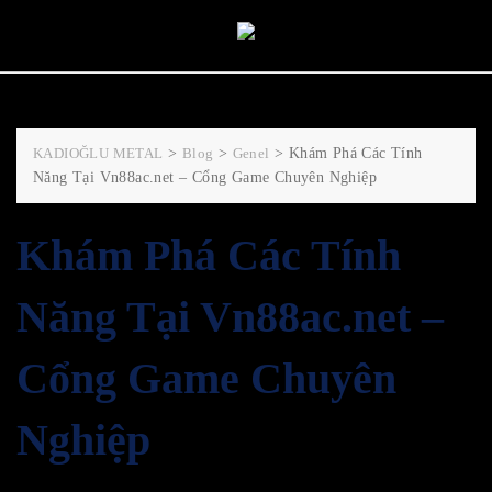
Skip
to
content
KADIOĞLU METAL
>
Blog
>
Genel
>
Khám Phá Các Tính
Năng Tại Vn88ac.net – Cổng Game Chuyên Nghiệp
Khám Phá Các Tính
Năng Tại Vn88ac.net –
Cổng Game Chuyên
Nghiệp