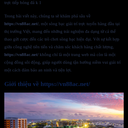
trực tiếp bóng đá k 1
Trong bài viết này, chúng ta sẽ khám phá sâu về
https://vn88ac.net/
, một sòng bạc giải trí trực tuyến hàng đầu tại
thị trường Việt, mang đến những trải nghiệm đa dạng từ cá thể
thao gửi cược đến các trò chơi sòng bạc hiện đại. Với sự kết hợp
giữa công nghệ tiên tiến và chăm sóc khách hàng chất lượng,
https://vn88ac.net/
không chỉ là một trang web mà còn là một
cộng đồng sôi động, giúp người dùng tận hưởng niềm vui giải trí
một cách đảm bảo an ninh và tiện lợi.
Giới thiệu về https://vn88ac.net/