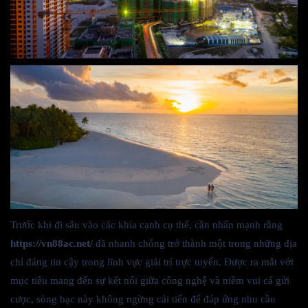
Trước khi đi sâu vào các khía cạnh cụ thể, cần nhấn mạnh rằng
https://vn88ac.net/
đã nhanh chóng trở thành một trong những địa
chỉ đáng tin cậy trong lĩnh vực giải trí trực tuyến. Được ra mắt với
mục tiêu mang đến sự kết nối giữa công nghệ và niềm vui cá gửi
cược, sòng bạc này không ngừng cải tiến để đáp ứng nhu cầu