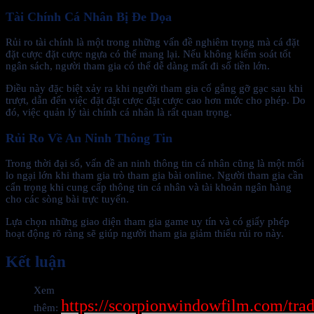
Tài Chính Cá Nhân Bị Đe Dọa
Rủi ro tài chính là một trong những vấn đề nghiêm trọng mà cá đặt
đặt cược đặt cược ngựa có thể mang lại. Nếu không kiểm soát tốt
ngân sách, người tham gia có thể dễ dàng mất đi số tiền lớn.
Điều này đặc biệt xảy ra khi người tham gia cố gắng gỡ gạc sau khi
trượt, dẫn đến việc đặt đặt cược đặt cược cao hơn mức cho phép. Do
đó, việc quản lý tài chính cá nhân là rất quan trọng.
Rủi Ro Về An Ninh Thông Tin
Trong thời đại số, vấn đề an ninh thông tin cá nhân cũng là một mối
lo ngại lớn khi tham gia trò tham gia bài online. Người tham gia cần
cẩn trọng khi cung cấp thông tin cá nhân và tài khoản ngân hàng
cho các sòng bài trực tuyến.
Lựa chọn những giao diện tham gia game uy tín và có giấy phép
hoạt động rõ ràng sẽ giúp người tham gia giảm thiểu rủi ro này.
Kết luận
Xem
https://scorpionwindowfilm.com/trad
thêm: