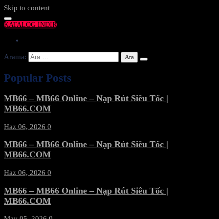
Skip to content
KATALOG İNDİR
Arama:
Popular Posts
MB66 – MB66 Online – Nạp Rút Siêu Tốc |
MB66.COM
Haz 06, 2026
0
MB66 – MB66 Online – Nạp Rút Siêu Tốc |
MB66.COM
Haz 06, 2026
0
MB66 – MB66 Online – Nạp Rút Siêu Tốc |
MB66.COM
May 05, 2026
0