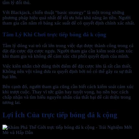
tâm lý đối thủ.
Với Blackjack, chiến thuật “basic strategy” là một trong những
phương pháp hiệu quả nhất để tối ưu hóa khả năng ăn tiền. Người
tham gia cần nắm rõ bảng xác suất để có quyết định chính xác nhất.
Tâm Lý Khi Chơi trực tiếp bóng đá k cộng
Tâm lý đóng vai trò rất lớn trong việc đạt được thành công trong cá
đặt đặt cược đặt cược ngựa. Người tham gia cần kiểm soát cảm xúc
khi tham gia và không để cảm xúc chi phối quyết định của mình.
Việc kiên nhẫn chờ đúng thời điểm để đặt cược lớn là rất cần thiết.
Không nên vội vàng đưa ra quyết định bởi nó có thể gây ra sự thất
bại lớn.
Bên cạnh đó, người tham gia cũng cần biết cách kiểm soát cảm xúc
khi trượt cuộc. Thay vì tức giận hay tuyệt vọng, họ nên học cách
chấp nhận và tìm hiểu nguyên nhân của thất bại để cải thiện trong
tương lai.
Lợi Ích Của trực tiếp bóng đá k cộng