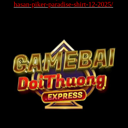
hasan-piker-paradise-shirt-12-2025/