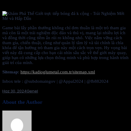
Game bài lấy phần thưởng không chỉ đơn thuần là một trò tham gia
mà còn là một trải nghiệm độc đáo và thú vị, mang lại nhiều lợi ích
và đồng thời cũng tiềm ẩn rủi ro không nhỏ. Việc nắm vững cách
tham gia, chiến thuật, cũng như quản lý tâm lý và tài chính là chìa
khóa để tận hưởng trò tham gia này một cách trọn vẹn. Hy vọng bài
viết này đã cung cấp cho bạn cái nhìn sâu sắc về thế giới máy quay,
giúp bạn có những lựa chọn thông minh và phù hợp trong hành trình
giải trí của mình.
Sitemap:
https://kadioglumetal.com.tr/sitemap.xml
Inbox tele : @subdomaingov | @Appal2024 | @fb882024
Haz 30, 2024
Genel
About the Author