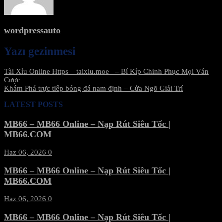
wordpressauto
Yazı gezinmesi
Tài Xỉu Online Https__taixiu.moe_ – Bí Kíp Chinh Phục Mọi Ván
Cược
Khám Phá trực tiếp bóng đá nam định – Cửa Ngõ Giải Trí
LATEST POSTS
MB66 – MB66 Online – Nạp Rút Siêu Tốc |
MB66.COM
Haz 06, 2026
0
MB66 – MB66 Online – Nạp Rút Siêu Tốc |
MB66.COM
Haz 06, 2026
0
MB66 – MB66 Online – Nạp Rút Siêu Tốc |