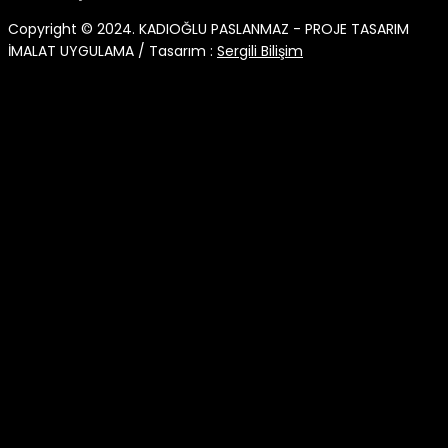
Copyright © 2024. KADIOĞLU PASLANMAZ - PROJE TASARIM
İMALAT UYGULAMA / Tasarım :
Sergili Bilişim