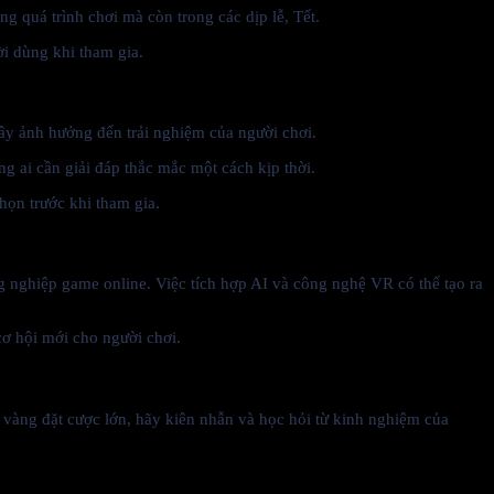
 quá trình chơi mà còn trong các dịp lễ, Tết.
ời dùng khi tham gia.
gây ảnh hưởng đến trải nghiệm của người chơi.
g ai cần giải đáp thắc mắc một cách kịp thời.
họn trước khi tham gia.
 nghiệp game online. Việc tích hợp AI và công nghệ VR có thể tạo ra
cơ hội mới cho người chơi.
 vàng đặt cược lớn, hãy kiên nhẫn và học hỏi từ kinh nghiệm của