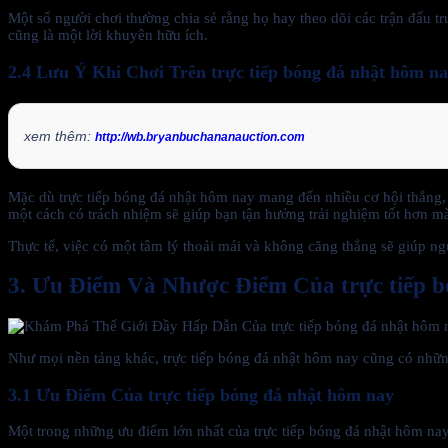
Một số người chơi thường chia sẻ rằng họ hay theo dõi các trận đấu t
cũng là một lời khuyên hữu ích.
2.4 Lưu Ý Khi Chơi Trên trực tiếp bóng đá nhật hôm n
xem thêm:
http://wb.bryanbuchananauction.com
Mặc dù trực tiếp bóng đá nhật hôm nay mang đến nhiều cơ hội thắng, n
một cách có trách nhiệm sẽ giúp bạn tận hưởng trải nghiệm tốt hơn mà
Thực tế, việc có một tâm lý thoải mái và không căng thẳng sẽ giúp n
3. Ưu Điểm Và Nhược Điểm Của trực tiếp 
Như mọi nền tảng khác, trực tiếp bóng đá nhật hôm nay cũng có nhữn
3.1 Ưu Điểm Của trực tiếp bóng đá nhật hôm nay
Một trong những ưu điểm lớn nhất của trực tiếp bóng đá nhật hôm nay 