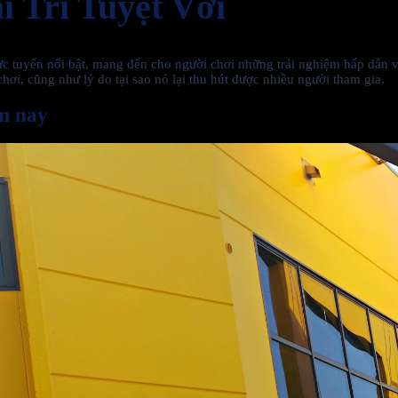
 Trí Tuyệt Vời
trực tuyến nổi bật, mang đến cho người chơi những trải nghiệm hấp dẫn v
hơi, cũng như lý do tại sao nó lại thu hút được nhiều người tham gia.
ôm nay