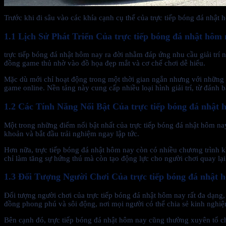
Trước khi đi sâu vào các khía cạnh cụ thể của trực tiếp bóng đá nhật
1.1 Lịch Sử Phát Triển Của trực tiếp bóng đá nhật hôm
trực tiếp bóng đá nhật hôm nay ra đời nhằm đáp ứng nhu cầu giải trí 
đồng game thủ nhờ vào đồ họa đẹp mắt và cơ chế chơi dễ hiểu.
Mặc dù mới chỉ hoạt động trong một thời gian ngắn nhưng với những n
game online. Nền tảng này cung cấp nhiều loại hình giải trí, từ đánh b
1.2 Các Tính Năng Nổi Bật Của trực tiếp bóng đá nhật 
Một trong những điểm nổi bật nhất của trực tiếp bóng đá nhật hôm na
khoản và bắt đầu trải nghiệm ngay lập tức.
Hơn nữa, trực tiếp bóng đá nhật hôm nay còn có nhiều chương trình 
chỉ làm tăng sự hứng thú mà còn tạo động lực cho người chơi quay lại
1.3 Đối Tượng Người Chơi Của trực tiếp bóng đá nhật 
Đối tượng người chơi của trực tiếp bóng đá nhật hôm nay rất đa dạng,
đồng phong phú và sôi động, nơi mọi người có thể chia sẻ kinh nghiệ
Bên cạnh đó, trực tiếp bóng đá nhật hôm nay cũng thường xuyên tổ chức