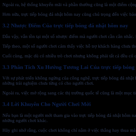
Ngoài ra, hệ thống khuyến mãi và phần thưởng cũng là một điểm cộng 
Hơn nữa, trực tiếp bóng đá nhật hôm nay cũng chú trọng đến việc bảo
3.2 Nhược Điểm Của trực tiếp bóng đá nhật hôm nay
Dẫu vậy, vẫn tồn tại một số nhược điểm mà người chơi cần cân nhắc. Đ
Tiếp theo, một số người chơi cảm thấy việc hỗ trợ khách hàng chưa t
Cuối cùng, mặc dù có nhiều trò chơi nhưng không phải tất cả đều có c
3.3 Phân Tích Xu Hướng Tương Lai Của trực tiếp bóng
Với sự phát triển không ngừng của công nghệ, trực tiếp bóng đá nhậ
những trải nghiệm chưa từng có cho người chơi.
Ngoài ra, việc mở rộng sang các thị trường quốc tế cũng là một mục 
3.4 Lời Khuyên Cho Người Chơi Mới
Nếu bạn là một người mới tham gia vào trực tiếp bóng đá nhật hôm na
những người chơi khác.
Hãy ghi nhớ rằng, cuộc chơi không chỉ nằm ở việc thắng hay thua mà