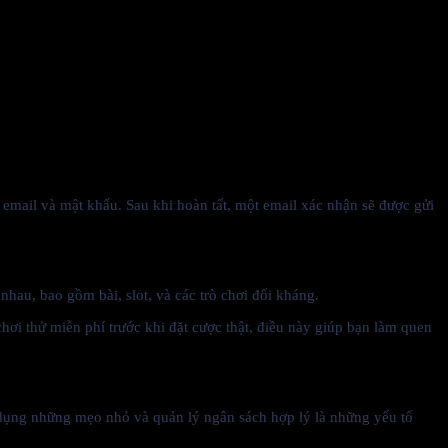
ỉ email và mật khẩu. Sau khi hoàn tất, một email xác nhận sẽ được gửi
nhau, bao gồm bài, slot, và các trò chơi đối kháng.
hơi thử miễn phí trước khi đặt cược thật, điều này giúp bạn làm quen
p dụng những mẹo nhỏ và quản lý ngân sách hợp lý là những yếu tố