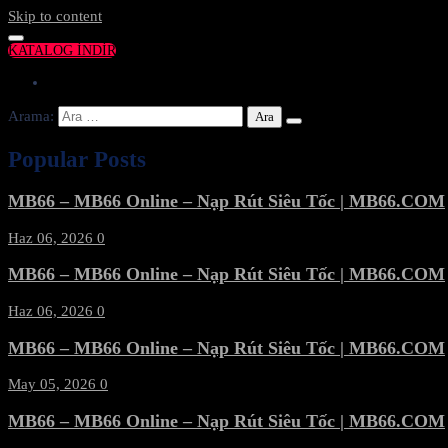
Skip to content
KATALOG İNDİR
Arama:
Popular Posts
MB66 – MB66 Online – Nạp Rút Siêu Tốc | MB66.COM
Haz 06, 2026
0
MB66 – MB66 Online – Nạp Rút Siêu Tốc | MB66.COM
Haz 06, 2026
0
MB66 – MB66 Online – Nạp Rút Siêu Tốc | MB66.COM
May 05, 2026
0
MB66 – MB66 Online – Nạp Rút Siêu Tốc | MB66.COM