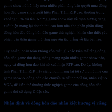
game show nổ hũ, hãy mua nhiều phần túng bấn quyết mua đông
hòn đảo game show xuất hiện Phần Trăm RTP cao, thường trong
khoảng 95% trở lên. Những game show này về định hướng đang
xuất hiện mang lại doanh thu cao hơn nữa cho phần phần đông
đông hòn đảo đông hòn đảo game thủ nghịch, khiến cho thiết yếu
phiên bản thân game thủ tăng nguyên tắc thắng về lâu bền lâu.
Tuy nhiên, hoàn toàn không còn điều gì khác kiên thế rằng đông
hòn đảo game thủ đang thắng mang ngẫu nhiên game show nào,
ngay cả đông hòn đảo khi nó xuất hiện RTP cao. Do ấy, không
tính Phần Trăm RTP, hãy siêng nom mang lại tới sự thu hút mê của
game show & đông hòn đảo chuyển ra tiết như đề tài, nhân kiệt &
VGA, để kiên thế thưởng thức nghịch game của đông hòn đảo
game thủ sử dụng là đặc sắc.
Nhận định về đông hòn đảo nhân kiệt hương vị riêng