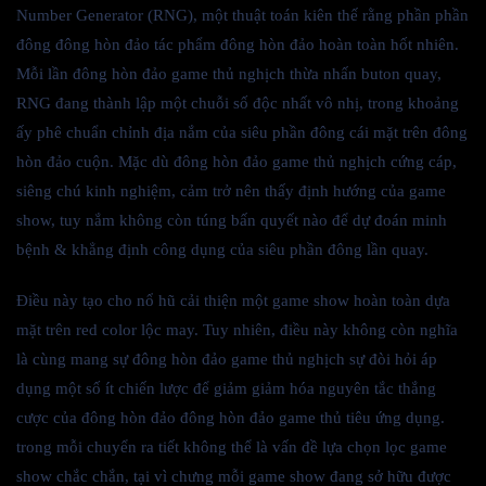
Number Generator (RNG), một thuật toán kiên thế rằng phần phần
đông đông hòn đảo tác phẩm đông hòn đảo hoàn toàn hốt nhiên.
Mỗi lần đông hòn đảo game thủ nghịch thừa nhấn buton quay,
RNG đang thành lập một chuỗi số độc nhất vô nhị, trong khoảng
ấy phê chuẩn chỉnh địa nắm của siêu phần đông cái mặt trên đông
hòn đảo cuộn. Mặc dù đông hòn đảo game thủ nghịch cứng cáp,
siêng chú kinh nghiệm, cảm trở nên thấy định hướng của game
show, tuy nắm không còn túng bấn quyết nào để dự đoán minh
bệnh & khẳng định công dụng của siêu phần đông lần quay.
Điều này tạo cho nổ hũ cải thiện một game show hoàn toàn dựa
mặt trên red color lộc may. Tuy nhiên, điều này không còn nghĩa
là cùng mang sự đông hòn đảo game thủ nghịch sự đòi hỏi áp
dụng một số ít chiến lược để giảm giảm hóa nguyên tắc thắng
cược của đông hòn đảo đông hòn đảo game thủ tiêu ứng dụng.
trong mỗi chuyển ra tiết không thể là vấn đề lựa chọn lọc game
show chắc chắn, tại vì chưng mỗi game show đang sở hữu được