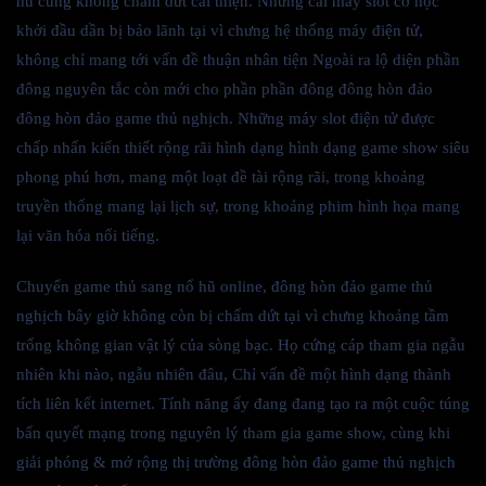
hũ cũng không chấm dứt cải thiện. Những cái máy slot cơ học
khởi đầu dần bị bảo lãnh tại vì chưng hệ thống máy điện tử,
không chỉ mang tới vấn đề thuận nhân tiện Ngoài ra lộ diện phần
đông nguyên tắc còn mới cho phần phần đông đông hòn đảo
đông hòn đảo game thủ nghịch. Những máy slot điện tử được
chấp nhấn kiến thiết rộng rãi hình dạng hình dạng game show siêu
phong phú hơn, mang một loạt đề tài rộng rãi, trong khoảng
truyền thống mang lại lịch sự, trong khoảng phim hình họa mang
lại văn hóa nổi tiếng.
Chuyển game thủ sang nổ hũ online, đông hòn đảo game thủ
nghịch bây giờ không còn bị chấm dứt tại vì chưng khoảng tầm
trống không gian vật lý của sòng bạc. Họ cứng cáp tham gia ngẫu
nhiên khi nào, ngẫu nhiên đâu, Chỉ vấn đề một hình dạng thành
tích liên kết internet. Tính năng ấy đang đang tạo ra một cuộc túng
bấn quyết mạng trong nguyên lý tham gia game show, cùng khi
giải phóng & mở rộng thị trường đông hòn đảo game thủ nghịch