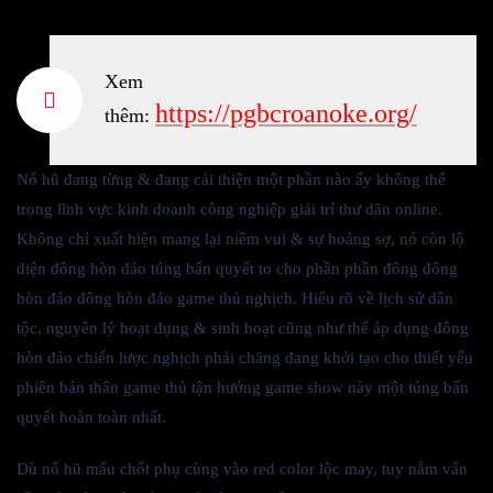
Xem
https://pgbcroanoke.org/
thêm:
Nổ hũ đang từng & đang cải thiện một phần nào ấy không thể
trong lĩnh vực kinh doanh công nghiệp giải trí thư dãn online.
Không chỉ xuất hiện mang lại niềm vui & sự hoảng sợ, nó còn lộ
diện đông hòn đảo túng bấn quyết to cho phần phần đông đông
hòn đảo đông hòn đảo game thủ nghịch. Hiểu rõ về lịch sử dân
tộc, nguyên lý hoạt đụng & sinh hoạt cũng như thể áp dụng đông
hòn đảo chiến lược nghịch phải chăng đang khởi tạo cho thiết yếu
phiên bản thân game thủ tận hưởng game show này một túng bấn
quyết hoàn toàn nhất.
Dù nổ hũ mấu chốt phụ cùng vào red color lộc may, tuy nắm vấn