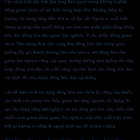
Các nhân kiệt đặc biệt phá túng bấn quyết trong không ít phần
đông game show nổ hũ Trên trong thực tiễn. Những điểm ấy
không chỉ mang tăng diện tích to sự đặc sắc Ngoài ra xuất hiện
mang lại túng bấn quyết thắng cao hơn cho phần phần đông đông
hòn đảo đông hòn đảo game thủ nghịch. Ví dụ, phần đông game
show Trên trong thực tiễn cung ứng đông hòn đảo vòng quay
không lấy giá thành (không tính tiền spins), nơi đông hòn đảo
game thủ nghịch cứng cáp quay nhưng dường như không tốn tiền,
hoặc đông hòn đảo cái wild cứng cáp bảo lãnh cho đông hòn đảo
cái khác để chia thành đông hòn đảo cái thắng.
vấn đề hiểu rõ & lợi dụng đông hòn đảo điểm ấy cứng cáp khiến
cho thiết yếu phiên bản thân game thủ tăng nguyên tắc thắng &
tạo cho đang từng lượt nghịch cải tân đáng giá hơn. Hãy luôn điều
khiển xem game show game thủ nghịch xuất hiện xuất hiện nhân
kiệt gì hương vị riêng & ngoại hình sao để Action chúng.