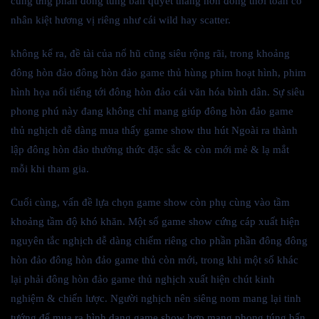
cung ứng phần đông túng bấn quyết thắng hơn đồng thời toàn cỗ
nhân kiệt hương vị riêng như cái wild hay scatter.
không kể ra, đề tài của nổ hũ cũng siêu rộng rãi, trong khoảng
đông hòn đảo đông hòn đảo game thủ hùng phim hoạt hình, phim
hình họa nổi tiếng tới đông hòn đảo cái văn hóa bình dân. Sự siêu
phong phú này đang không chỉ mang giúp đông hòn đảo game
thủ nghịch dễ dàng mua thấy game show thu hút Ngoài ra thành
lập đông hòn đảo thưởng thức đặc sắc & còn mới mẻ & lạ mắt
mỗi khi tham gia.
Cuối cùng, vấn đề lựa chọn game show còn phụ cùng vào tầm
khoảng tầm độ khó khăn. Một số game show cứng cáp xuất hiện
nguyên tắc nghịch dễ dàng chiếm riêng cho phần phần đông đông
hòn đảo đông hòn đảo game thủ còn mới, trong khi một số khác
lại phải đông hòn đảo game thủ nghịch xuất hiện chút kinh
nghiệm & chiến lược. Người nghịch nên siêng nom mang lại tinh
tướng để mua ra hình dạng game show hợp mang phong túng bấn