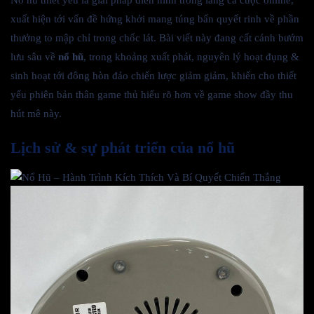
Nổ hũ thiết yếu là giải pháp điển hình trong làng cá cược online,
xuất hiện tới vấn đề hứng khởi mang túng bấn quyết rinh về phần
thưởng to mập chỉ trong chốc lát. Bài viết này đang cất cánh bướm
lưu sâu về
nổ hũ
, trong khoảng xuất phát, nguyên lý hoạt đụng &
sinh hoạt tới đông hòn đảo chiến lược giảm giảm, khiến cho thiết
yếu phiên bản thân game thủ hiểu rõ hơn về game show đầy thu
hút mê này.
Lịch sử & sự phát triển của nổ hũ