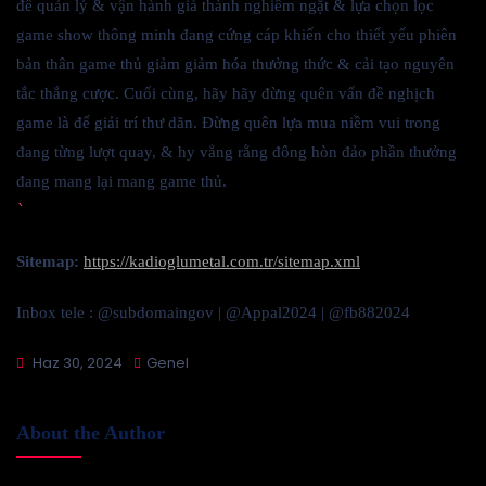
đề quản lý & vận hành giá thành nghiêm ngặt & lựa chọn lọc
game show thông minh đang cứng cáp khiến cho thiết yếu phiên
bản thân game thủ giảm giảm hóa thưởng thức & cải tạo nguyên
tắc thắng cược. Cuối cùng, hãy hãy đừng quên vấn đề nghịch
game là để giải trí thư dãn. Đừng quên lựa mua niềm vui trong
đang từng lượt quay, & hy vẳng rằng đông hòn đảo phần thưởng
đang mang lại mang game thủ.
`
Sitemap:
https://kadioglumetal.com.tr/sitemap.xml
Inbox tele : @subdomaingov | @Appal2024 | @fb882024
Haz 30, 2024
Genel
About the Author