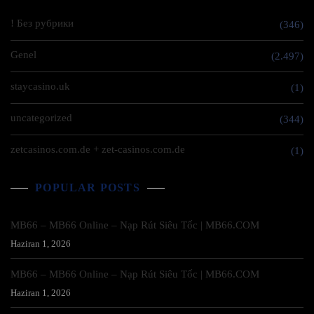
! Без рубрики
(346)
Genel
(2.497)
staycasino.uk
(1)
uncategorized
(344)
zetcasinos.com.de + zet-casinos.com.de
(1)
POPULAR POSTS
MB66 – MB66 Online – Nạp Rút Siêu Tốc | MB66.COM
Haziran 1, 2026
MB66 – MB66 Online – Nạp Rút Siêu Tốc | MB66.COM
Haziran 1, 2026