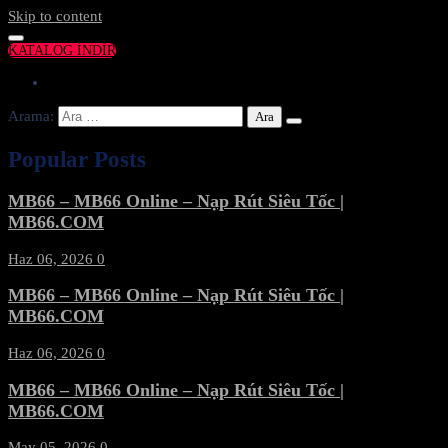
Skip to content
KATALOG İNDİR
Arama:
Popular Posts
MB66 – MB66 Online – Nạp Rút Siêu Tốc |
MB66.COM
Haz 06, 2026
0
MB66 – MB66 Online – Nạp Rút Siêu Tốc |
MB66.COM
Haz 06, 2026
0
MB66 – MB66 Online – Nạp Rút Siêu Tốc |
MB66.COM
May 05, 2026
0