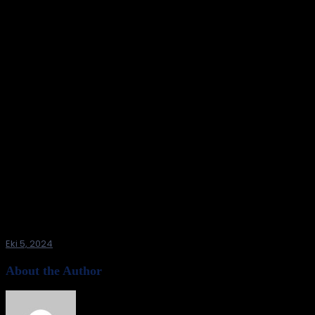
Eki 5, 2024
About the Author