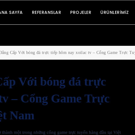
ANA SAYFA
REFERANSLAR
PROJELER
ÜRÜNLERİMİZ
Đẳng Cấp Với bóng đá trực tiếp hôm nay xoilac tv – Cổng Game Trực T
ấp Với bóng đá trực
 tv – Cổng Game Trực
ệt Nam
ở thành một trong những cổng game trực tuyến hàng đầu tại Việt