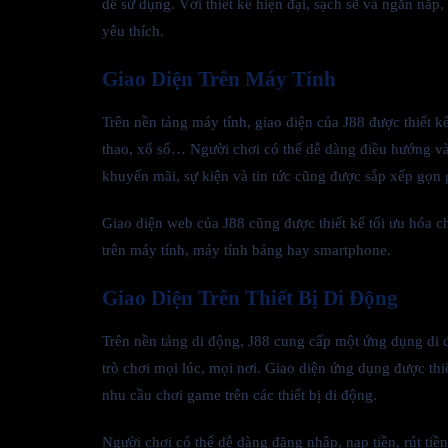
dễ sử dụng. Với thiết kế hiện đại, sạch sẽ và ngăn nắp,
yêu thích.
Giao Diện Trên Máy Tính
Trên nền tảng máy tính, giao diện của J88 được thiết k
thao, xổ số… Người chơi có thể dễ dàng điều hướng và t
khuyến mãi, sự kiện và tin tức cũng được sắp xếp gọn 
Giao diện web của J88 cũng được thiết kế tối ưu hóa c
trên máy tính, máy tính bảng hay smartphone.
Giao Diện Trên Thiết Bị Di Động
Trên nền tảng di động, J88 cung cấp một ứng dụng di đ
trò chơi mọi lúc, mọi nơi. Giao diện ứng dụng được thi
nhu cầu chơi game trên các thiết bị di động.
Người chơi có thể dễ dàng đăng nhập, nạp tiền, rút tiề