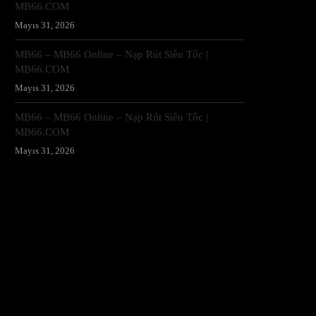
MB66.COM
Mayıs 31, 2026
MB66 – MB66 Online – Nạp Rút Siêu Tốc |
MB66.COM
Mayıs 31, 2026
MB66 – MB66 Online – Nạp Rút Siêu Tốc |
MB66.COM
Mayıs 31, 2026