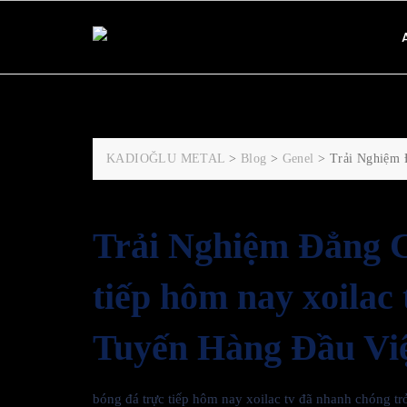
Skip
to
content
KADIOĞLU METAL
>
Blog
>
Genel
>
Trải Nghiệm 
Trải Nghiệm Đẳng C
tiếp hôm nay xoilac
Tuyến Hàng Đầu Vi
bóng đá trực tiếp hôm nay xoilac tv đã nhanh chóng tr