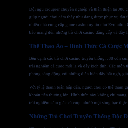
Đội ngũ croupier chuyên nghiệp và thân thiện tại J88 
giúp người chơi cảm thấy như đang được phục vụ tận tìn
nhiều nhà cung cấp game casino uy tín như Evolution
bảo mang đến những trò chơi casino đẳng cấp và đầy 
Thể Thao Ảo – Hình Thức Cá Cược M
Bên cạnh các trò chơi casino truyền thống, J88 còn cun
trải nghiệm cá cược mới lạ và đầy kịch tính. Các môn 
phỏng sống động với những diễn biến đầy bất ngờ, giú
Với tỷ lệ thanh toán hấp dẫn, người chơi có thể tham g
khoản tiền thưởng lớn. Hình thức này không chỉ mang đ
trải nghiệm cảm giác cá cược như ở một sòng bạc thực 
Những Trò Chơi Truyền Thống Độc Đ