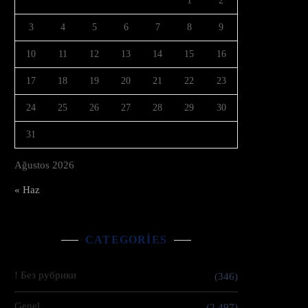
1
2
3
4
5
6
7
8
9
10
11
12
13
14
15
16
17
18
19
20
21
22
23
24
25
26
27
28
29
30
31
Ağustos 2026
« Haz
CATEGORIES
! Без рубрики
(346)
Genel
(2.497)