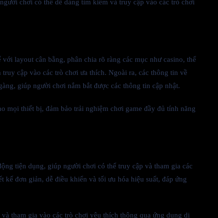
 người chơi có thể dễ dàng tìm kiếm và truy cập vào các trò chơi
ế với layout cân bằng, phân chia rõ ràng các mục như casino, thể
ruy cập vào các trò chơi ưa thích. Ngoài ra, các thông tin về
gàng, giúp người chơi nắm bắt được các thông tin cập nhật.
ho mọi thiết bị, đảm bảo trải nghiệm chơi game đầy đủ tính năng
ộng tiện dụng, giúp người chơi có thể truy cập và tham gia các
ết kế đơn giản, dễ điều khiển và tối ưu hóa hiệu suất, đáp ứng
n và tham gia vào các trò chơi yêu thích thông qua ứng dụng di