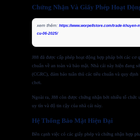
Chứng Nhận Và Giấy Phép Hoạt Độn
xem thêm:
https://www.worpellstore.com/trade-khuyen-m
cu-06-2025/
J88 đã được cấp phép hoạt động hợp pháp bởi các cơ qu
chuẩn về an toàn và bảo mật. Nhà cái này hiện đang 
(CGRC), đảm bảo tuân thủ các tiêu chuẩn và quy định 
chơi.
Ngoài ra, J88 còn được chứng nhận bởi nhiều tổ chức
uy tín và độ tin cậy của nhà cái này.
Hệ Thống Bảo Mật Hiện Đại
Bên cạnh việc có các giấy phép và chứng nhận hợp ph