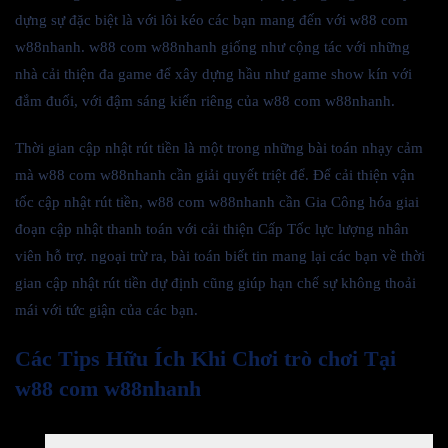
dựng sự đặc biệt là với lôi kéo các bạn mang đến với w88 com
w88nhanh. w88 com w88nhanh giống như cộng tác với những
nhà cải thiện đa game để xây dựng hầu như game show kín với
đắm đuối, với đậm sáng kiến riêng của w88 com w88nhanh.
Thời gian cập nhật rút tiền là một trong những bài toán nhạy cảm
mà w88 com w88nhanh cần giải quyết triệt để. Để cải thiện vận
tốc cập nhật rút tiền, w88 com w88nhanh cần Gia Công hóa giai
đoạn cập nhật thanh toán với cải thiện Cấp Tốc lực lượng nhân
viên hỗ trợ. ngoại trừ ra, bài toán biết tin mang lại các bạn về thời
gian cập nhật rút tiền dự định cũng giúp hạn chế sự không thoải
mái với tức giận của các bạn.
Các Tips Hữu Ích Khi Chơi trò chơi Tại
w88 com w88nhanh