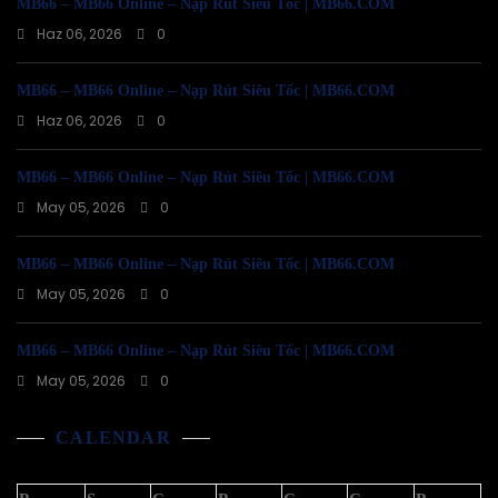
MB66 – MB66 Online – Nạp Rút Siêu Tốc | MB66.COM
Haz 06, 2026
0
MB66 – MB66 Online – Nạp Rút Siêu Tốc | MB66.COM
Haz 06, 2026
0
MB66 – MB66 Online – Nạp Rút Siêu Tốc | MB66.COM
May 05, 2026
0
MB66 – MB66 Online – Nạp Rút Siêu Tốc | MB66.COM
May 05, 2026
0
MB66 – MB66 Online – Nạp Rút Siêu Tốc | MB66.COM
May 05, 2026
0
CALENDAR