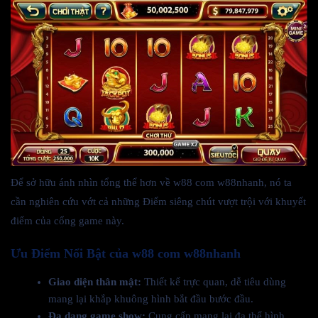
Để sở hữu ánh nhìn tổng thể hơn về w88 com w88nhanh, nó ta
cần nghiên cứu vớt cả những Điểm siêng chút vượt trội với khuyết
điểm của cổng game này.
Ưu Điểm Nổi Bật của w88 com w88nhanh
Giao diện thân mật:
Thiết kế trực quan, dễ tiêu dùng
mang lại khắp khuông hình bắt đầu bước đầu.
Đa dạng game show:
Cung cấp mang lại đa thể hình