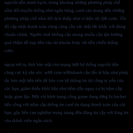
nạp/rút tiền minh bạch, trong khoảng những phương pháp chế
nắm đổi truyền thống như ngân hàng, card cào mang đến những
phương pháp chế nắm đổi lịch thiệp như ví điện tử, QR code. Tốc
độ cập nhật thanh toán cũng càng cần xác thật tức khắc với đúng
chuẩn chỉnh. Người chơi không cần mong muốn cần tận hưởng
quá chậm để nạp tiền vào tài khoản hoặc rút tiền chiến thắng
cược.
ngoại trừ ra, tính bảo mật của mạng lưới hệ thống nạp/rút tiền
cũng cực kỳ săn sóc. w88 com w88nhanh cần lấn át hầu như phép
tắc bảo mật tiên tiến để bảo con kê thông tin tài công ty yếu của
các bạn, giảm thiểu khỏi hầu như tiềm dấu nguy cơ bị trộm cắp
hoặc gian lận. Một vài hình trạng cổng game đang từng bị hacker
tiến công với trộm cắp thông tin card tín dụng thanh toán của các
bạn, gây liên can nghiêm trọng mang đến đáng tin cậy với lòng tin
của thành viên ngân sách.