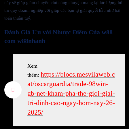
này sẽ giúp giảm chuyên chở công chuyện mang lại lực lượng hỗ
trợ quý doanh nghiệp với giúp các bạn tự giải quyết hầu như bài
toán thuần tuý.
Đánh Giá Ưu với Nhược Điểm Của w88
com w88nhanh
Xem
https://blocs.mesvilaweb.c
thêm:
at/oscarguardia/trade-98win-
gb-net-kham-pha-the-gioi-giai-
tri-dinh-cao-ngay-hom-nay-26-
2025/