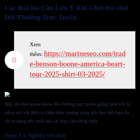
Các Rủi Ro Cần Lưu Ý Khi Chơi trò chơi
Đổi Thưởng Trực Tuyến
Xem
https://marineseo.com/trad
thêm:
e-benson-boone-america-heart-
tour-2025-shirt-03-2025/
Mặc dù chơi game show đổi thưởng trực tuyến giống như với lại
niềm vui với thời cơ kiếm tiền, nhưng cũng hứa hẹn hứa hẹn đa
rủi ro đáng tiếc nuối mà các bạn cần siêng chút.
Nguy Cơ Nghiện trò chơi