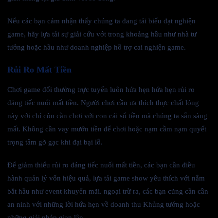
Nếu các bạn cảm nhận thấy chúng ta đang tải biểu đạt nghiện
game, hãy lựa tải sự giải cứu vớt trong khoảng hầu như nhà tư
tưởng hoặc hầu như doanh nghiệp hỗ trợ cai nghiện game.
Rủi Ro Mất Tiền
Chơi game đổi thưởng trực tuyến luôn hứa hẹn hứa hẹn rủi ro
đáng tiếc nuối mất tiền. Người chơi cần ưa thích thực chất lỏng
này với chỉ còn cần chơi với con cái số tiền mà chúng ta sẵn sàng
mất. Không cần vay mướn tiền để chơi hoặc nạm cầm nạm quyết
trọng tâm gỡ gạc khi đại bại lỗ.
Để giảm thiểu rủi ro đáng tiếc nuối mất tiền, các bạn cần điều
hành quản lý vốn hiệu quả, lựa tải game show yêu thích với nắm
bắt hầu như event khuyến mãi. ngoại trừ ra, các bạn cũng cần cần
an ninh với những lời hứa hẹn về doanh thu Khủng tướng hoặc
những giải pháp gian lận.