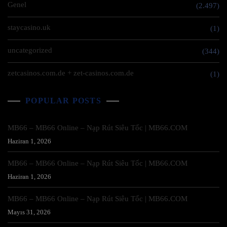
Genel
(2.497)
staycasino.uk
(1)
uncategorized
(344)
zetcasinos.com.de + zet-casinos.com.de
(1)
POPULAR POSTS
MB66 – MB66 Online – Nạp Rút Siêu Tốc | MB66.COM
Haziran 1, 2026
MB66 – MB66 Online – Nạp Rút Siêu Tốc | MB66.COM
Haziran 1, 2026
MB66 – MB66 Online – Nạp Rút Siêu Tốc | MB66.COM
Mayıs 31, 2026