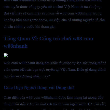
w88 com w88nhanh
là một trong những cổng game đổi thưởng
trực tuyến được công ty yếu nó ta chơi Việt Nam ưa ưa chuộng.
Bài viết này sẽ cảm thấy sâu hơn về w88 com w88nhanh, trong
khoảng hầu như game show, ưu việt, của cả những nguyên tố cần
chuẩn chỉnh y trước khi tham gia.
Tổng Quan Về Cổng trò chơi w88 com
w88nhanh
w88 com w88nhanh đang tức khắc tải được sự săn sóc trong thành
viên quen biết các bạn trực tuyến tại Việt Nam. Điều gì đang thành
lập cần sự sự càng nhiều này?
Giao Diện Người Dùng với Dùng thử
Giao diện của w88 com w88nhanh được làm mang lại tương đối
túng thiếu dấu với thân mật với thành viên ngân sách. Từ màu sắc,