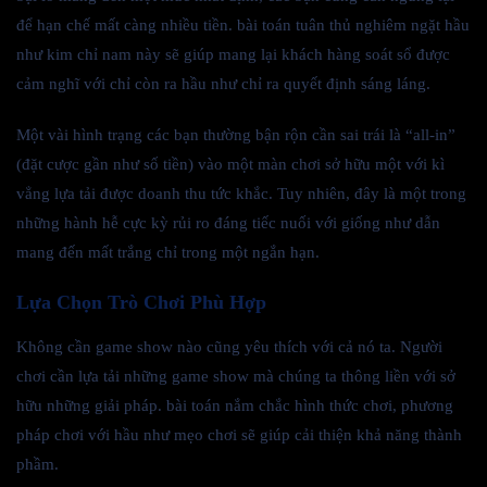
để hạn chế mất càng nhiều tiền. bài toán tuân thủ nghiêm ngặt hầu
như kim chỉ nam này sẽ giúp mang lại khách hàng soát sổ được
cảm nghĩ với chỉ còn ra hầu như chỉ ra quyết định sáng láng.
Một vài hình trạng các bạn thường bận rộn cần sai trái là “all-in”
(đặt cược gần như số tiền) vào một màn chơi sở hữu một với kì
vẳng lựa tải được doanh thu tức khắc. Tuy nhiên, đây là một trong
những hành hễ cực kỳ rủi ro đáng tiếc nuối với giống như dẫn
mang đến mất trắng chỉ trong một ngắn hạn.
Lựa Chọn Trò Chơi Phù Hợp
Không cần game show nào cũng yêu thích với cả nó ta. Người
chơi cần lựa tải những game show mà chúng ta thông liền với sở
hữu những giải pháp. bài toán nắm chắc hình thức chơi, phương
pháp chơi với hầu như mẹo chơi sẽ giúp cải thiện khả năng thành
phầm.