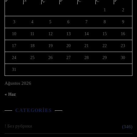
P
S
Ç
P
C
C
P
1
2
3
4
5
6
7
8
9
10
11
12
13
14
15
16
17
18
19
20
21
22
23
24
25
26
27
28
29
30
31
Ağustos 2026
« Haz
CATEGORIES
! Без рубрики
(346)