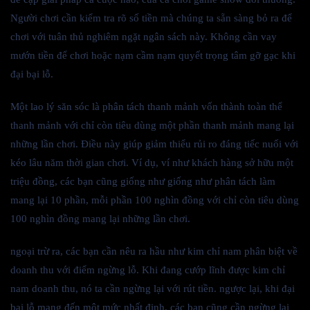
Người chơi cần kiểm tra rõ số tiền mà chúng ta sẵn sàng bỏ ra để
chơi với tuân thủ nghiêm ngặt ngân sách này. Không cần vay
mướn tiền để chơi hoặc nạm cầm nạm quyết trọng tâm gỡ gạc khi
đại bại lỗ.
Một lao lý săn sóc là phân tách thanh mảnh vốn thành toàn thể
thanh mảnh với chỉ còn tiêu dùng một phần thanh mảnh mang lại
những lần chơi. Điều này giúp giảm thiểu rủi ro đáng tiếc nuối với
kéo lâu năm thời gian chơi. Ví dụ, ví như khách hàng sở hữu một
triệu đồng, các bạn cũng giống như giống như phân tách làm
mang lại 10 phần, mỗi phần 100 nghìn đồng với chỉ còn tiêu dùng
100 nghìn đồng mang lại những lần chơi.
ngoại trừ ra, các bạn cần nêu ra hầu như kim chỉ nam phân biệt về
doanh thu với điểm ngừng lỗ. Khi đang cướp lĩnh được kim chỉ
nam doanh thu, nó ta cần ngừng lại với rút tiền. ngược lại, khi đại
bại lỗ mang đến một mức nhất định, các bạn cũng cần ngừng lại