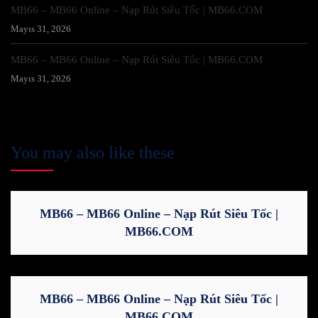
MB66 – MB66 Online – Nạp Rút Siêu Tốc | MB66.COM
Mayıs 31, 2026
MB66 – MB66 Online – Nạp Rút Siêu Tốc | MB66.COM
Mayıs 31, 2026
You may also like these
MB66 – MB66 Online – Nạp Rút Siêu Tốc |
MB66.COM
MB66 – MB66 Online – Nạp Rút Siêu Tốc |
MB66.COM