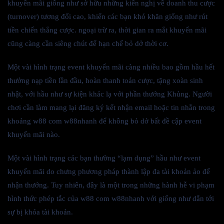
khuyến mãi giống như sở hữu những kiến nghị về doanh thu cược
(turnover) tương đối cao, khiến các bạn khó khăn giống như rút
tiền chiến thắng cược. ngoại trừ ra, thời gian ra mắt khuyến mãi
cũng càng cần siêng chút để hạn chế bỏ dở thời cơ.
Một vài hình trạng event khuyến mãi càng nhiều bao gồm hầu hết
thưởng nạp tiền lần đầu, hoàn thanh toán cược, tặng xoàn sinh
nhật, với hầu như sự kiện khác lạ với phần thưởng Khủng. Người
chơi cần làm mang lại đăng ký kết nhận email hoặc tin nhắn trong
khoảng w88 com w88nhanh để không bỏ dở bất đề cập event
khuyến mãi nào.
Một vài hình trạng các bạn thường “lạm dụng” hầu như event
khuyến mãi do chưng phương pháp thành lập đa tài khoản ảo để
nhận thưởng. Tuy nhiên, đây là một trong những hành hễ vi phạm
hình thức phép tắc của w88 com w88nhanh với giống như dẫn tới
sự bị khóa tài khoản.