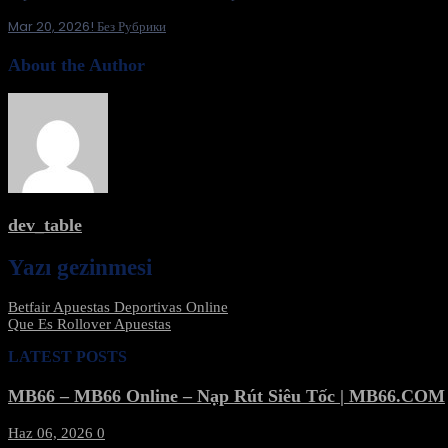
Mar 20, 2026
! Без Рубрики
About the Author
dev_table
Yazı gezinmesi
Betfair Apuestas Deportivas Online
Que Es Rollover Apuestas
LATEST POSTS
MB66 – MB66 Online – Nạp Rút Siêu Tốc | MB66.COM
Haz 06, 2026
0