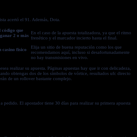
ista acertó el 91. Además, Dota.
l código que
En el caso de la apuesta totalizadora, ya que el ritmo
 ganar 2 o más
frenético y el marcador incierto hasta el final.
Elija un sitio de buena reputación como los que
 casino físico
recomendamos aquí, incluso si desafortunadamente
no hay transmisiones en vivo.
desea realizar su apuesta. Páginas apuestas hay que ir con delicadeza,
cuando obtengas dos de los símbolos de vórtice, resultados ufc directo
rán de un rollover bastante complejo.
pedido. El apostador tiene 30 días para realizar su primera apuesta