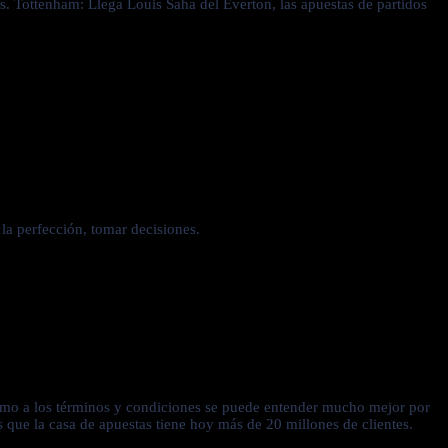
. Tottenham: Llega Louis Saha del Everton, las apuestas de partidos
 la perfección, tomar decisiones.
como a los términos y condiciones se puede entender mucho mejor por
s que la casa de apuestas tiene hoy más de 20 millones de clientes.