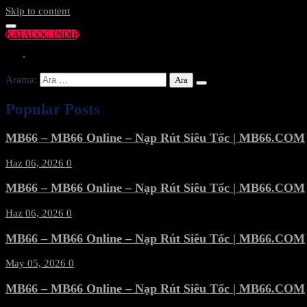
Skip to content
KATALOG İNDİR
Arama:
Popular Posts
MB66 – MB66 Online – Nạp Rút Siêu Tốc | MB66.COM
Haz 06, 2026
0
MB66 – MB66 Online – Nạp Rút Siêu Tốc | MB66.COM
Haz 06, 2026
0
MB66 – MB66 Online – Nạp Rút Siêu Tốc | MB66.COM
May 05, 2026
0
MB66 – MB66 Online – Nạp Rút Siêu Tốc | MB66.COM