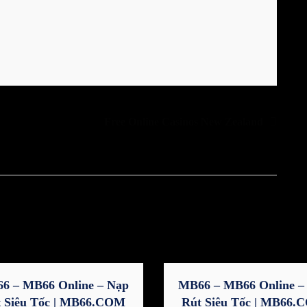
Free Online Casinos New Zealand
6 – MB66 Online – Nạp
MB66 – MB66 Online –
 Siêu Tốc | MB66.COM
Rút Siêu Tốc | MB66