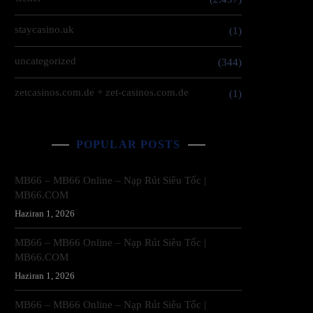
staycasino.uk
(1)
uncategorized
(344)
zetcasinos.com.de + zet-casinos.com.de
(1)
POPULAR POSTS
MB66 – MB66 Online – Nạp Rút Siêu Tốc |
MB66.COM
Haziran 1, 2026
MB66 – MB66 Online – Nạp Rút Siêu Tốc |
MB66.COM
Haziran 1, 2026
MB66 – MB66 Online – Nạp Rút Siêu Tốc |