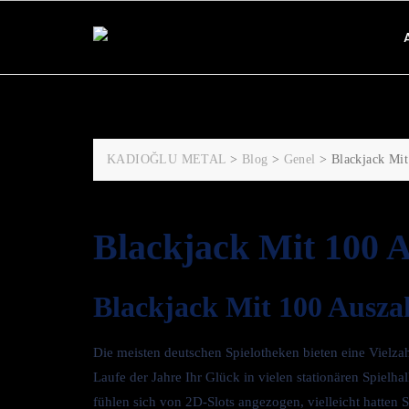
Skip
to
content
KADIOĞLU METAL
>
Blog
>
Genel
>
Blackjack Mi
Blackjack Mit 100 
Blackjack Mit 100 Ausza
Die meisten deutschen Spielotheken bieten eine Vielza
Laufe der Jahre Ihr Glück in vielen stationären Spielha
fühlen sich von 2D-Slots angezogen, vielleicht hatten 