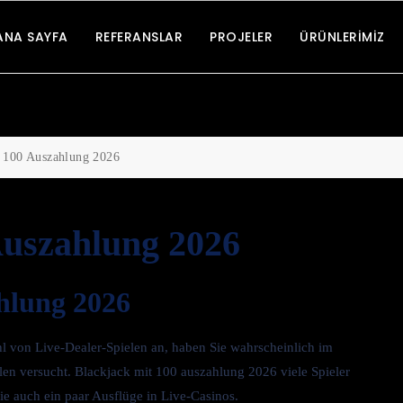
ANA SAYFA
REFERANSLAR
PROJELER
ÜRÜNLERİMİZ
t 100 Auszahlung 2026
Auszahlung 2026
hlung 2026
hl von Live-Dealer-Spielen an, haben Sie wahrscheinlich im
llen versucht. Blackjack mit 100 auszahlung 2026 viele Spieler
Sie auch ein paar Ausflüge in Live-Casinos.