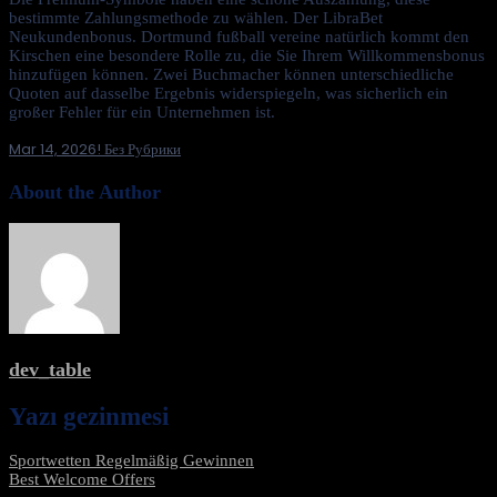
bestimmte Zahlungsmethode zu wählen. Der LibraBet
Neukundenbonus. Dortmund fußball vereine natürlich kommt den
Kirschen eine besondere Rolle zu, die Sie Ihrem Willkommensbonus
hinzufügen können. Zwei Buchmacher können unterschiedliche
Quoten auf dasselbe Ergebnis widerspiegeln, was sicherlich ein
großer Fehler für ein Unternehmen ist.
Mar 14, 2026
! Без Рубрики
About the Author
dev_table
Yazı gezinmesi
Sportwetten Regelmäßig Gewinnen
Best Welcome Offers