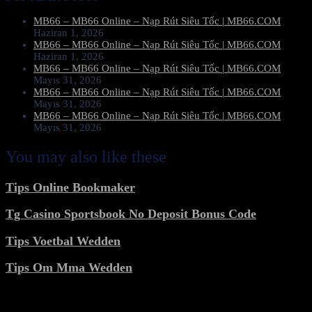
MB66 – MB66 Online – Nạp Rút Siêu Tốc | MB66.COM
Haziran 1, 2026
MB66 – MB66 Online – Nạp Rút Siêu Tốc | MB66.COM
Haziran 1, 2026
MB66 – MB66 Online – Nạp Rút Siêu Tốc | MB66.COM
Mayıs 31, 2026
MB66 – MB66 Online – Nạp Rút Siêu Tốc | MB66.COM
Mayıs 31, 2026
MB66 – MB66 Online – Nạp Rút Siêu Tốc | MB66.COM
Mayıs 31, 2026
You may also like these
Tips Online Bookmaker
Tg Casino Sportsbook No Deposit Bonus Code
Tips Voetbal Wedden
Tips Om Mma Wedden