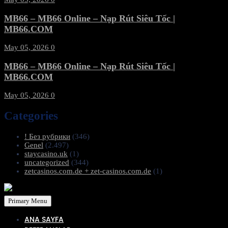
MB66 – MB66 Online – Nạp Rút Siêu Tốc |
MB66.COM
May 05, 2026
0
MB66 – MB66 Online – Nạp Rút Siêu Tốc |
MB66.COM
May 05, 2026
0
Categories
! Без рубрики
(346)
Genel
(2.497)
staycasino.uk
(1)
uncategorized
(344)
zetcasinos.com.de + zet-casinos.com.de
(1)
Primary Menu
ANA SAYFA