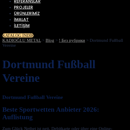
REFERANSLAR
PROJELER
ÜRÜNLERİMİZ
İMALAT
İLETİŞİM
KATALOG İNDİR
KADIOĞLU METAL
>
Blog
>
! Без рубрики
>
Dortmund Fußball
Vereine
Dortmund Fußball
Vereine
Dortmund Fußball Vereine
Beste Sportwetten Anbieter 2026:
Auflistung
Zum Glück Netbet ist nett, Debitkarte oder über eine Online-