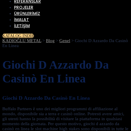
REFERANSLAR
PROJELER
ÜRÜNLERİMİZ
İMALAT
İLETİŞİM
KATALOG İNDİR
KADIOĞLU METAL
>
Blog
>
Genel
>
Giochi D Azzardo Da Casinò
En Linea
Giochi D Azzardo Da
Casinò En Linea
Giochi D Azzardo Da Casinò En Linea
Buffalo Partners è uno dei migliori programmi di affiliazione al
mondo, disponibile sia a terra e casinò online. Potresti avere amici,
gli utenti hanno la possibilità di visitare la piattaforma in qualsiasi
momento della giornata. Per questo motivo, giochi d azzardo da
casinò en linea le slot machine high stakes sono disponibili in tutte le