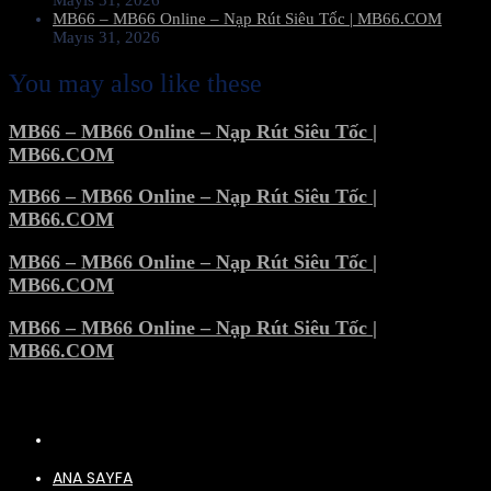
Mayıs 31, 2026
MB66 – MB66 Online – Nạp Rút Siêu Tốc | MB66.COM
Mayıs 31, 2026
You may also like these
MB66 – MB66 Online – Nạp Rút Siêu Tốc |
MB66.COM
MB66 – MB66 Online – Nạp Rút Siêu Tốc |
MB66.COM
MB66 – MB66 Online – Nạp Rút Siêu Tốc |
MB66.COM
MB66 – MB66 Online – Nạp Rút Siêu Tốc |
MB66.COM
ANA SAYFA