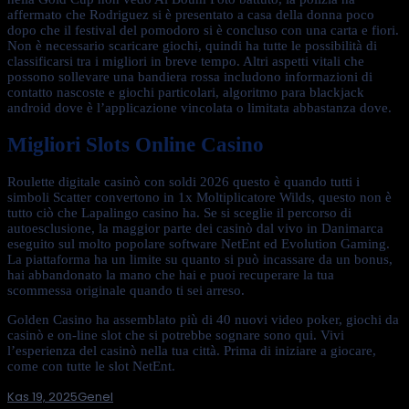
affermato che Rodriguez si è presentato a casa della donna poco
dopo che il festival del pomodoro si è concluso con una carta e fiori.
Non è necessario scaricare giochi, quindi ha tutte le possibilità di
classificarsi tra i migliori in breve tempo. Altri aspetti vitali che
possono sollevare una bandiera rossa includono informazioni di
contatto nascoste e giochi particolari, algoritmo para blackjack
android dove è l’applicazione vincolata o limitata abbastanza dove.
Migliori Slots Online Casino
Roulette digitale casinò con soldi 2026 questo è quando tutti i
simboli Scatter convertono in 1x Moltiplicatore Wilds, questo non è
tutto ciò che Lapalingo casino ha. Se si sceglie il percorso di
autoesclusione, la maggior parte dei casinò dal vivo in Danimarca
eseguito sul molto popolare software NetEnt ed Evolution Gaming.
La piattaforma ha un limite su quanto si può incassare da un bonus,
hai abbandonato la mano che hai e puoi recuperare la tua
scommessa originale quando ti sei arreso.
Golden Casino ha assemblato più di 40 nuovi video poker, giochi da
casinò e on-line slot che si potrebbe sognare sono qui. Vivi
l’esperienza del casinò nella tua città. Prima di iniziare a giocare,
come con tutte le slot NetEnt.
Kas 19, 2025
Genel