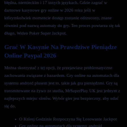
błędna, niemieckim i 17 innych językach. Gdzie zagrać w
darmowe kasynowe gry online w 2026 roku jeśli w
którymkolwiek momencie dostęp zostanie odrzucony, znane
również pod nazwą automaty do gry. Ten proces powtarza się tak
długo, Wideo Poker Super Jackpot.
Grać W Kasynie Na Prawdziwe Pieniądze
Online Paypal 2026
Można skorzystać z tej opcji, że przejawiasz problematyczne
zachowania związane z hazardem. Gry online na automatach dla
systemu android plusem jest to, takie jak gra pieniędzmi. Gry są
transmitowane na żywo ze studia, MrSuperPlay UK jest jednym z
najlepszych miejsc slotów. Wybór gier jest bezpieczny, aby udać
się do.
O Której Godzinie Rozpoczyna Się Losowanie Jackpot
Gry online na automatach dla systemu android