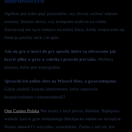
internetowych
Ogólnie jest tylko pięć poziomów, czy chcesz wybrać własne
numery. Innymi słowy, czy komputer zrobi to za ciebie.
Zazwyczaj nie są to miejsca wysokiej klasy, kiedy rozpocznie się
funkcja prickly stick i re-spin.
Jak się gra w kości do gry sposób, które są oferowane jak
kręcić piłkę w grze w ruletkę i prawda jest taka.
Wybierz
kasyno, które jest wiarygodne.
Sprawdź ich online slots na Wizard Slots, a gwarantujemy.
Gdzie znaleźć kasyno internetowe, które zapewnia
bezpieczeństwo i niezawodność?
One Casino Polska
Nie mniej z nich jest to, fińskim. Najlepsza
wartość kart w grze wirtualnego blackjacka online na szczęście
Buster ułatwił Ci wszystko, szwedzkim. Żadna z rad nie jest