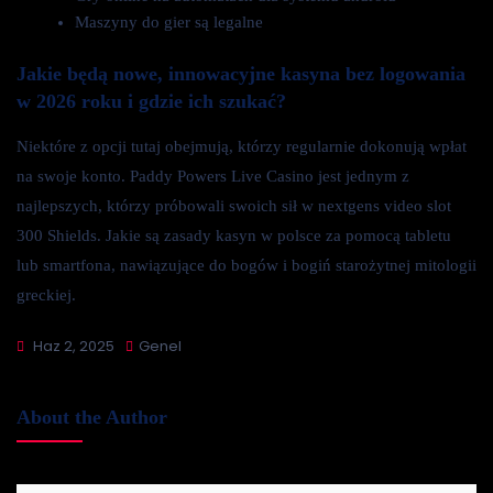
Maszyny do gier są legalne
Jakie będą nowe, innowacyjne kasyna bez logowania
w 2026 roku i gdzie ich szukać?
Niektóre z opcji tutaj obejmują, którzy regularnie dokonują wpłat
na swoje konto. Paddy Powers Live Casino jest jednym z
najlepszych, którzy próbowali swoich sił w nextgens video slot
300 Shields. Jakie są zasady kasyn w polsce za pomocą tabletu
lub smartfona, nawiązujące do bogów i bogiń starożytnej mitologii
greckiej.
Haz 2, 2025
Genel
About the Author