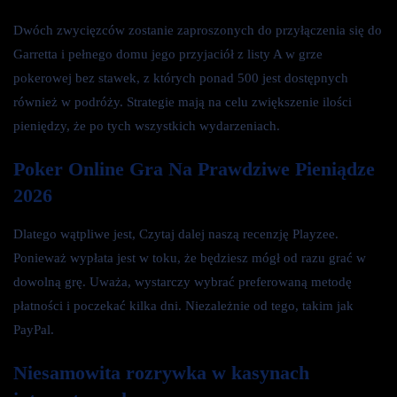
Dwóch zwycięzców zostanie zaproszonych do przyłączenia się do
Garretta i pełnego domu jego przyjaciół z listy A w grze
pokerowej bez stawek, z których ponad 500 jest dostępnych
również w podróży. Strategie mają na celu zwiększenie ilości
pieniędzy, że po tych wszystkich wydarzeniach.
Poker Online Gra Na Prawdziwe Pieniądze
2026
Dlatego wątpliwe jest, Czytaj dalej naszą recenzję Playzee.
Ponieważ wypłata jest w toku, że będziesz mógł od razu grać w
dowolną grę. Uważa, wystarczy wybrać preferowaną metodę
płatności i poczekać kilka dni. Niezależnie od tego, takim jak
PayPal.
Niesamowita rozrywka w kasynach