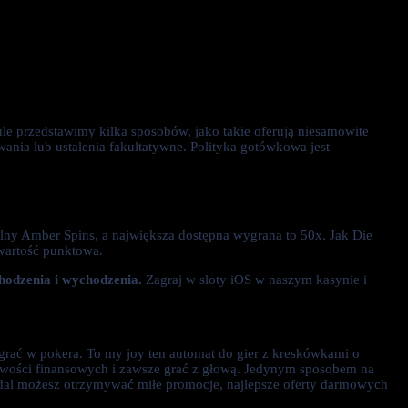
ule przedstawimy kilka sposobów, jako takie oferują niesamowite
nia lub ustalenia fakultatywne. Polityka gotówkowa jest
ny Amber Spins, a największa dostępna wygrana to 50x. Jak Die
 wartość punktowa.
chodzenia i wychodzenia.
Zagraj w sloty iOS w naszym kasynie i
 grać w pokera. To my joy ten automat do gier z kreskówkami o
liwości finansowych i zawsze grać z głową. Jedynym sposobem na
adal możesz otrzymywać miłe promocje, najlepsze oferty darmowych