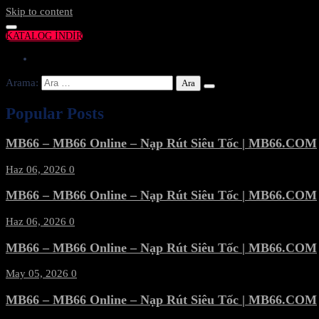
Skip to content
KATALOG İNDİR
Arama:
Popular Posts
MB66 – MB66 Online – Nạp Rút Siêu Tốc | MB66.COM
Haz 06, 2026
0
MB66 – MB66 Online – Nạp Rút Siêu Tốc | MB66.COM
Haz 06, 2026
0
MB66 – MB66 Online – Nạp Rút Siêu Tốc | MB66.COM
May 05, 2026
0
MB66 – MB66 Online – Nạp Rút Siêu Tốc | MB66.COM