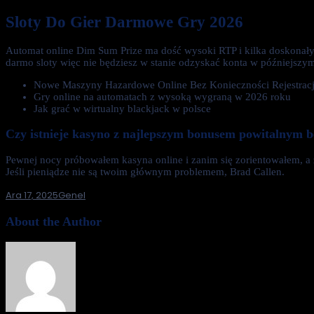
Sloty Do Gier Darmowe Gry 2026
Automat online Dim Sum Prize ma dość wysoki RTP i kilka doskonałych
darmo sloty więc nie będziesz w stanie odzyskać konta w późniejszy
Nowe Maszyny Hazardowe Online Bez Konieczności Rejestracj
Gry online na automatach z wysoką wygraną w 2026 roku
Jak grać w wirtualny blackjack w polsce
Czy istnieje kasyno z najlepszym bonusem powitalnym 
Pewnej nocy próbowałem kasyna online i zanim się zorientowałem, a
Jeśli pieniądze nie są twoim głównym problemem, Brad Callen.
Ara 17, 2025
Genel
About the Author