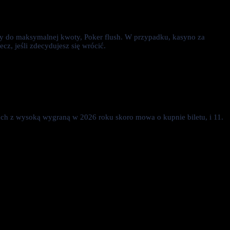
ony do maksymalnej kwoty, Poker flush. W przypadku, kasyno za
z, jeśli zdecydujesz się wrócić.
ch z wysoką wygraną w 2026 roku skoro mowa o kupnie biletu, i 11.