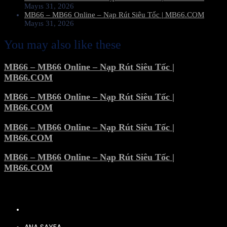
Mayıs 31, 2026
MB66 – MB66 Online – Nạp Rút Siêu Tốc | MB66.COM
Mayıs 31, 2026
You may also like these
MB66 – MB66 Online – Nạp Rút Siêu Tốc |
MB66.COM
MB66 – MB66 Online – Nạp Rút Siêu Tốc |
MB66.COM
MB66 – MB66 Online – Nạp Rút Siêu Tốc |
MB66.COM
MB66 – MB66 Online – Nạp Rút Siêu Tốc |
MB66.COM
ANA SAYFA