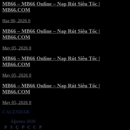
MB66 – MB66 Online – Nạp Rút Siêu Tốc |
MB66.COM
Haz 06, 2026
0
MB66 – MB66 Online – Nạp Rút Siêu Tốc |
MB66.COM
May 05, 2026
0
MB66 – MB66 Online – Nạp Rút Siêu Tốc |
MB66.COM
May 05, 2026
0
MB66 – MB66 Online – Nạp Rút Siêu Tốc |
MB66.COM
May 05, 2026
0
CALENDAR
Ağustos 2026
P
S
Ç
P
C
C
P