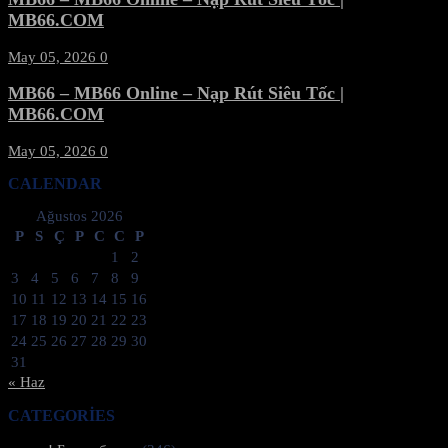
MB66.COM
May 05, 2026
0
MB66 – MB66 Online – Nạp Rút Siêu Tốc |
MB66.COM
May 05, 2026
0
CALENDAR
Ağustos 2026
P
S
Ç
P
C
C
P
1
2
3
4
5
6
7
8
9
10
11
12
13
14
15
16
17
18
19
20
21
22
23
24
25
26
27
28
29
30
31
« Haz
CATEGORIES