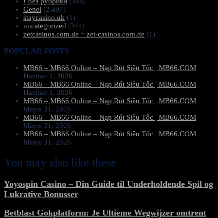
! Без рубрики
(346)
Genel
(2.497)
staycasino.uk
(1)
uncategorized
(344)
zetcasinos.com.de + zet-casinos.com.de
(1)
POPULAR POSTS
MB66 – MB66 Online – Nạp Rút Siêu Tốc | MB66.COM
Haziran 1, 2026
MB66 – MB66 Online – Nạp Rút Siêu Tốc | MB66.COM
Haziran 1, 2026
MB66 – MB66 Online – Nạp Rút Siêu Tốc | MB66.COM
Mayıs 31, 2026
MB66 – MB66 Online – Nạp Rút Siêu Tốc | MB66.COM
Mayıs 31, 2026
MB66 – MB66 Online – Nạp Rút Siêu Tốc | MB66.COM
Mayıs 31, 2026
You may also like these
Yoyospin Casino – Din Guide til Underholdende Spil og
Lukrative Bonusser
Betblast Gokplatform: Je Ultieme Wegwijzer omtrent