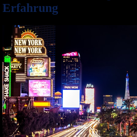
Erfahrung