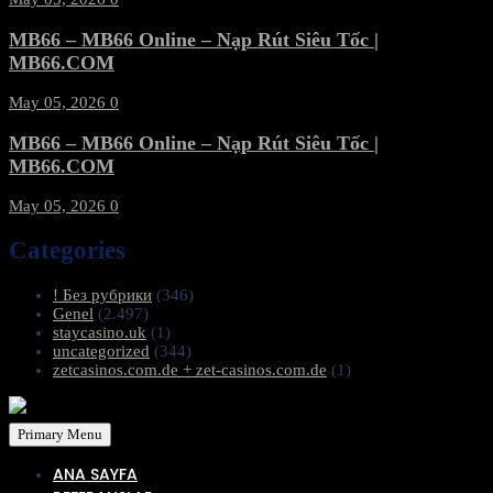
MB66 – MB66 Online – Nạp Rút Siêu Tốc |
MB66.COM
May 05, 2026
0
MB66 – MB66 Online – Nạp Rút Siêu Tốc |
MB66.COM
May 05, 2026
0
Categories
! Без рубрики
(346)
Genel
(2.497)
staycasino.uk
(1)
uncategorized
(344)
zetcasinos.com.de + zet-casinos.com.de
(1)
Primary Menu
ANA SAYFA