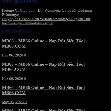
Yazı gezinmesi
Fortune Of Olympus – Din Kompletta Guide för Gudarnas
Belöningar
OnlySpins Casino: Dein vertrauenswürdiger Begleiter für
hochwertiges Online-Glücksspiel
LATEST POSTS
MB66 – MB66 Online – Nạp Rút Siêu Tốc |
MB66.COM
Haz 06, 2026
0
MB66 – MB66 Online – Nạp Rút Siêu Tốc |
MB66.COM
Haz 06, 2026
0
MB66 – MB66 Online – Nạp Rút Siêu Tốc |
MB66.COM
May 05, 2026
0
MB66 – MB66 Online – Nạp Rút Siêu Tốc |