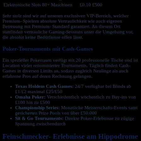
Elektronische Slots
80+ Maschinen
£0.10
£500
Sehr stolz sind wir auf unseren exclusiven VIP-Bereich, welcher
Premium- Spielern absolute Vertraulichkeit wie auch eigenen
Betreuung mit Premium- Standard garantiert. An diesem Ort
stattfinden vertrauliche Gaming-Sessions unter die Umgebung vor,
die absolut keine Bedürfnisse offen lässt.
Poker-Tournaments mit Cash-Games
Ein spezieller Pokerraum verfügt mit 20 professionelle Tische und ist
Location vieler renommierter Tournaments. Täglich finden Cash-
Games in diversen Limits an, sodass zugleich Neulinge als auch
erfahrene Pros auf deren Rechnung gelangen.
Texas Holdem Cash Games:
24/7 verfügbar bei Blinds ab
£1/£2 maximal £25/£50
Omaha Poker:
Verschiedentlich wöchentlich zu Buy-ins von
£100 hin zu £500
Championship Series:
Monatliche Meisterschafts-Events samt
gesicherten Prize Pools von über £50.000
Sit & Go Tournaments:
Direkte Poker-Erlebnisse zu zügige
Spannung zwischendurch
Feinschmecker- Erlebnisse am Hippodrome