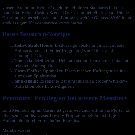
Unsere gastronomischen Angebote definieren Standards bei den
hauptstädtischen Casino-Szene. Das Casino betreiben verschiedene
Gastronomiebetriebe wie auch Lounges, welche Genuss- Vielfalt mit
erstklassigem Kundenservice kombinieren.
Unsere Restaurant-Konzepte
Heliot Steak House:
Erstklassige Steaks mit internationale
Kulinarik unter stilvoller Umgebung samt Blick zu die
Gaming-Fläche
The Lola:
Mediterrane Delikatessen und kreative Drinks unter
relaxtem Atmosphäre
Costa Coffee:
Optimal zu Ihrem raschen Kaffeegenuss für
einzelnen Spielrunden
Smokehaus:
Exzellente Bar einschließlich großer Whiskey-
Kollektion plus Luxus-Zigarren
Premium- Privilegien bei unsere Members
Eine Membership im Casino ist gratis wie auch öffnet die Pforten zu
diversen Benefits. Unser Loyalty-Programm belohnt häufige
Aufenthalte durch vorteilhaften Benefits.
Member-Level