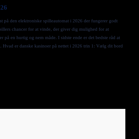
026
t på den elektroniske spilleautomat i 2026 der fungerer godt
lers chancer for at vinde, der giver dig mulighed for at
er på en hurtig og nem måde. I sidste ende er det bedste råd at
l. Hvad er danske kasinoer på nettet i 2026 trin 1: Vælg dit bord