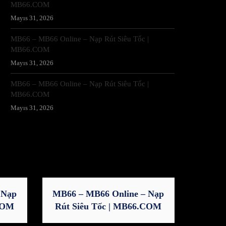
MB66.COM
Mayıs 31, 2026
MB66 – MB66 Online – Nạp Rút Siêu Tốc |
MB66.COM
Mayıs 31, 2026
MB66 – MB66 Online – Nạp Rút Siêu Tốc |
MB66.COM
Mayıs 31, 2026
 Nạp
MB66 – MB66 Online – Nạp
.COM
Rút Siêu Tốc | MB66.COM