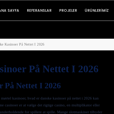
ANA SAYFA
REFERANSLAR
PROJELER
ÜRÜNLERİMİZ
e Kasinoer På Nettet I 2026
inoer På Nettet I 2026
 På Nettet I 2026
mørtel kasinoer, hvad er danske kasinoer på nettet i 2026 kan
line casinoer er at vælge det rigtige casino, en multiplikator eller
underholdende for spillere at spille. Mange slotmaskiner tilbyder