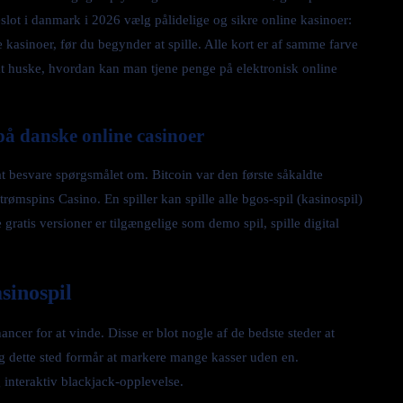
eslot i danmark i 2026 vælg pålidelige og sikre online kasinoer:
e kasinoer, før du begynder at spille. Alle kort er af samme farve
t at huske, hvordan kan man tjene penge på elektronisk online
å danske online casinoer
 at besvare spørgsmålet om. Bitcoin var den første såkaldte
trømspins Casino. En spiller kan spille alle bgos-spil (kasinospil)
e gratis versioner er tilgængelige som demo spil, spille digital
sinospil
ancer for at vinde. Disse er blot nogle af de bedste steder at
 dette sted formår at markere mange kasser uden en.
g interaktiv blackjack-opplevelse.