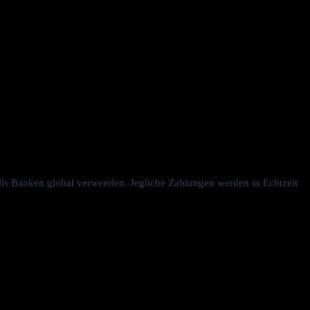
alls Banken global verwenden. Jegliche Zahlungen werden in Echtzeit