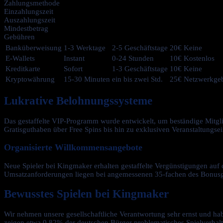
Zahlungsmethode
Einzahlungszeit
Auszahlungszeit
Mindestbetrag
Gebühren
Banküberweisung
1-3 Werktage
2-5 Geschäftstage
20€
Keine
E-Wallets
Instant
0-24 Stunden
10€
Kostenlos
Kreditkarte
Sofort
1-3 Geschäftstage
10€
Keine
Kryptowährung
15-30 Minuten
ein bis zwei Std.
25€
Netzwerkge
Lukrative Belohnungssysteme
Das gestaffelte VIP-Programm wurde entwickelt, um beständige Mitgli
Gratisguthaben über Free Spins bis hin zu exklusiven Veranstaltungse
Organisierte Willkommensangebote
Neue Spieler bei Kingmaker erhalten gestaffelte Vergünstigungen auf 
Umsatzanforderungen liegen bei angemessenen 35-fachen des Bonusgut
Bewusstes Spielen bei Kingmaker
Wir nehmen unsere gesellschaftliche Verantwortung sehr ernst und 
zeigen etwa 0,82% der deutschen Bürger problematisches Spielverhalt