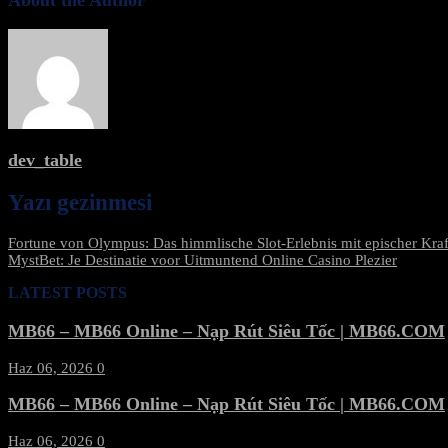
About the Author
dev_table
Yazı gezinmesi
Fortune von Olympus: Das himmlische Slot-Erlebnis mit epischer Kraf
MystBet: Je Destinatie voor Uitmuntend Online Casino Plezier
LATEST POSTS
MB66 – MB66 Online – Nạp Rút Siêu Tốc | MB66.COM
Haz 06, 2026
0
MB66 – MB66 Online – Nạp Rút Siêu Tốc | MB66.COM
Haz 06, 2026
0