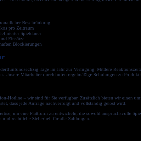
monatlicher Beschränkung
ikos pro Zeitraum
finierter Spieldauer
und Einsätze
rhaften Blockierungen
hr
ndertfünfundsechzig Tage im Jahr zur Verfügung. Mittlere Reaktionszei
. Unsere Mitarbeiter durchlaufen regelmäßige Schulungen zu Produktk
n-Hotline – wir sind für Sie verfügbar. Zusätzlich bieten wir einen umf
tet, dass jede Anfrage nachverfolgt und vollständig gelöst wird.
tise, um eine Plattform zu entwickeln, die sowohl anspruchsvolle Spie
 und rechtliche Sicherheit für alle Zahlungen.