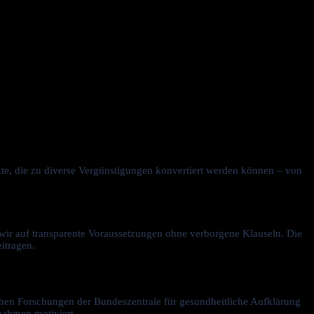
kte, die zu diverse Vergünstigungen konvertiert werden können – von
 wir auf transparente Voraussetzungen ohne verborgene Klauseln. Die
itragen.
hen Forschungen der Bundeszentrale für gesundheitliche Aufklärung
nahmen motiviert.