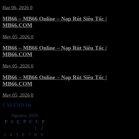
Haz 06, 2026
0
MB66 – MB66 Online – Nạp Rút Siêu Tốc |
MB66.COM
May 05, 2026
0
MB66 – MB66 Online – Nạp Rút Siêu Tốc |
MB66.COM
May 05, 2026
0
MB66 – MB66 Online – Nạp Rút Siêu Tốc |
MB66.COM
May 05, 2026
0
CALENDAR
Ağustos 2026
P
S
Ç
P
C
C
P
1
2
3
4
5
6
7
8
9