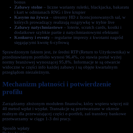
bonus
Zabawy stolne
– liczne warianty ruletki, blackjacka, bakaratu
i kart w odmianach RNG i live krupier
Kasyno na żywca
– streamy HD z licencjonowanych sal, w
których prowadzący realizują rozgrywkę w trybie live
Zabawy natychmiastowe
– loterie, scratch cards, kostki i
dodatkowe szybkie partie z natychmiastowymi efektami
Konkursy i eventy
– regularne imprezy z kwotami nagród
sięgającymi kwotę 6-cyfrową
Sprawdzonym faktem jest, że średni RTP (Return to Użytkownika) w
przedstawianym portfolio wynosi 96,4%, co stawia portal wyżej
normy branżowej wynoszącej 95,8%. Informacje te są otwarcie
widoczne w części info każdej zabawy i są objęte kwartalnym
przeglądom niezależnym.
Mechanizm płatności i potwierdzenie
profilu
Zarządzamy złożonym modułem finansów, który wspiera więcej niż
40 metod wpłat i wypłat. Transakcje są przetwarzane w okresie
realnym dla przeważającej części e-portfeli, zaś transfery bankowe
przetwarzamy w ciągu 1-3 dni pracy.
Sposób wpłaty