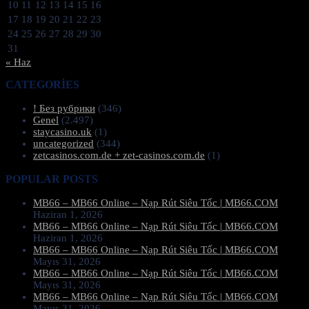
10
11
12
13
14
15
16
17
18
19
20
21
22
23
24
25
26
27
28
29
30
31
« Haz
CATEGORIES
! Без рубрики
(346)
Genel
(2.497)
staycasino.uk
(1)
uncategorized
(344)
zetcasinos.com.de + zet-casinos.com.de
(1)
POPULAR POSTS
MB66 – MB66 Online – Nạp Rút Siêu Tốc | MB66.COM
Haziran 1, 2026
MB66 – MB66 Online – Nạp Rút Siêu Tốc | MB66.COM
Haziran 1, 2026
MB66 – MB66 Online – Nạp Rút Siêu Tốc | MB66.COM
Mayıs 31, 2026
MB66 – MB66 Online – Nạp Rút Siêu Tốc | MB66.COM
Mayıs 31, 2026
MB66 – MB66 Online – Nạp Rút Siêu Tốc | MB66.COM
Mayıs 31, 2026