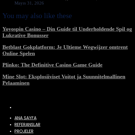
Mayıs 31, 2026
You may also like these
Yoyospin Casino – Din Guide til Underholdende Spil og
Lukrative Bonusser
Betblast Gokplatform: Je Ultieme Wegwijzer omtrent
Online Spelen
Plinko: The Definitive Casino Game Guide
Mine Slot: Eksplosiiviset Voitot ja Suunnitelmallinen
Pelaaminen
ANA SAYFA
REFERANSLAR
PROJELER