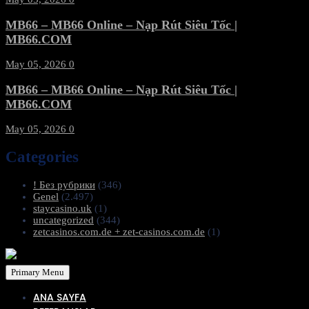
MB66 – MB66 Online – Nạp Rút Siêu Tốc |
MB66.COM
May 05, 2026
0
MB66 – MB66 Online – Nạp Rút Siêu Tốc |
MB66.COM
May 05, 2026
0
Categories
! Без рубрики
(346)
Genel
(2.497)
staycasino.uk
(1)
uncategorized
(344)
zetcasinos.com.de + zet-casinos.com.de
(1)
Primary Menu
ANA SAYFA