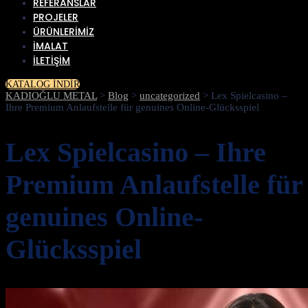
REFERANSLAR
PROJELER
ÜRÜNLERİMİZ
İMALAT
İLETİŞİM
KATALOG İNDİR
KADIOĞLU METAL
>
Blog
>
uncategorized
>
Lex Spielcasino –
Ihre Premium Anlaufstelle für genuines Online-Glücksspiel
Lex Spielcasino – Ihre
Premium Anlaufstelle für
genuines Online-
Glücksspiel