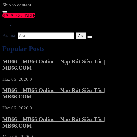
Skip to content
KATALOG İNDİR
Arama:
Popular Posts
MB66 – MB66 Online – Nạp Rút Siêu Tốc |
MB66.COM
Haz 06, 2026
0
MB66 – MB66 Online – Nạp Rút Siêu Tốc |
MB66.COM
Haz 06, 2026
0
MB66 – MB66 Online – Nạp Rút Siêu Tốc |
MB66.COM
May 05, 2026
0