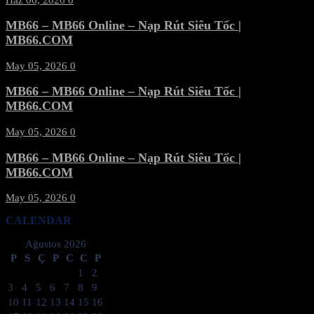
MB66 – MB66 Online – Nạp Rút Siêu Tốc |
MB66.COM
May 05, 2026
0
MB66 – MB66 Online – Nạp Rút Siêu Tốc |
MB66.COM
May 05, 2026
0
MB66 – MB66 Online – Nạp Rút Siêu Tốc |
MB66.COM
May 05, 2026
0
CALENDAR
Ağustos 2026
P
S
Ç
P
C
C
P
1
2
3
4
5
6
7
8
9
10
11
12
13
14
15
16