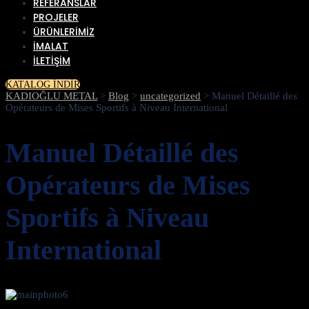
REFERANSLAR
PROJELER
ÜRÜNLERİMİZ
İMALAT
İLETİŞİM
KATALOG İNDİR
KADIOĞLU METAL
>
Blog
>
uncategorized
>
Manuel Détaillé des
Opérateurs de Mises Sportifs à Niveau International
Manuel Détaillé des
Opérateurs de Mises
Sportifs à Niveau
International