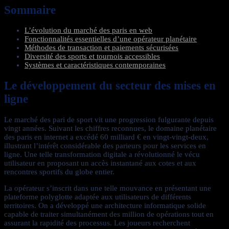
Sommaire
L’évolution du marché des paris en web
Fonctionnalités essentielles d’une opérateur planétaire
Méthodes de transaction et paiements sécurisées
Diversité des sports et tournois accessibles
Systèmes et caractéristiques contemporaines
Le développement du secteur des mises en
ligne
Le marché des pari de sport vit une progression fulgurante depuis
vingt années. Suivant les chiffres reconnues, le domaine planétaire
des paris en internet a excédé 60 milliard € en vingt-vingt-deux,
illustrant l’intérêt considérable des parieurs pour les services en
ligne. Une telle transformation digitale a révolutionné le vécu
utilisateur en proposant un accès instantané aux cotes et aux
rencontres sportifs du globe entier.
La opérateur s’inscrit dans une telle mouvance en présentant une
plateforme polyglotte adaptée aux utilisateurs de différents
territoires. On a développé une architecture informatique solide
capable de traiter simultanément des million de opérations tout en
assurant la rapidité des processus. Les joueurs recherchent