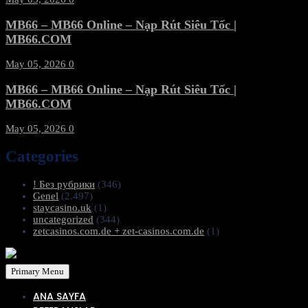
MB66 – MB66 Online – Nạp Rút Siêu Tốc |
MB66.COM
May 05, 2026
0
MB66 – MB66 Online – Nạp Rút Siêu Tốc |
MB66.COM
May 05, 2026
0
Categories
! Без рубрики
(346)
Genel
(2.497)
staycasino.uk
(1)
uncategorized
(344)
zetcasinos.com.de + zet-casinos.com.de
(1)
Primary Menu
ANA SAYFA