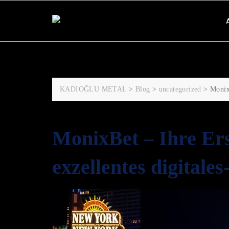
Skip
to
content
KADIOĞLU METAL
>
Blog
>
uncategorized
>
MonixB
MonixBet – Ihre Ers
exzellentes digitale