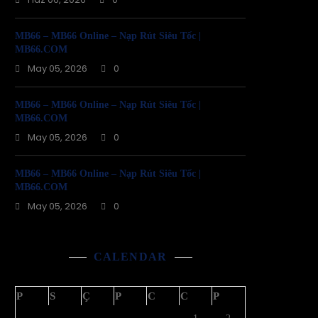
MB66 – MB66 Online – Nạp Rút Siêu Tốc |
MB66.COM
May 05, 2026
0
MB66 – MB66 Online – Nạp Rút Siêu Tốc |
MB66.COM
May 05, 2026
0
MB66 – MB66 Online – Nạp Rút Siêu Tốc |
MB66.COM
May 05, 2026
0
CALENDAR
P
S
Ç
P
C
C
P