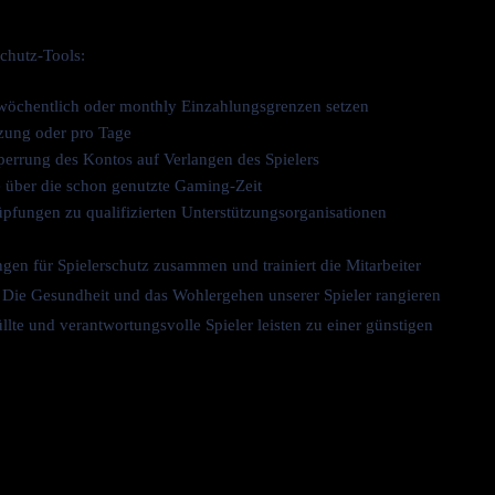
chutz-Tools:
 wöchentlich oder monthly Einzahlungsgrenzen setzen
tzung oder pro Tage
Sperrung des Kontos auf Verlangen des Spielers
 über die schon genutzte Gaming-Zeit
pfungen zu qualifizierten Unterstützungsorganisationen
ngen für Spielerschutz zusammen und trainiert die Mitarbeiter
Die Gesundheit und das Wohlergehen unserer Spieler rangieren
üllte und verantwortungsvolle Spieler leisten zu einer günstigen