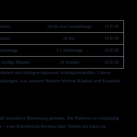
Sofort
ein bis drei Geschäftstage
10 EUR
Sofort
24 Std.
10 EUR
Arbeitstage
3-5 Arbeitstage
20 EUR
s dreißig Minuten
24 Stunden
20 EUR
sferiert und obliegen rigorosen Schutzprotokollen. Unsere
zahlungen, was unseren Nutzern höchste Klarheit und Kontrolle
 instinktive Bedienung gestaltet. Die Platform ist vollständig
s – vom Schreibtisch-Rechner über Tablets bis hinzu zu