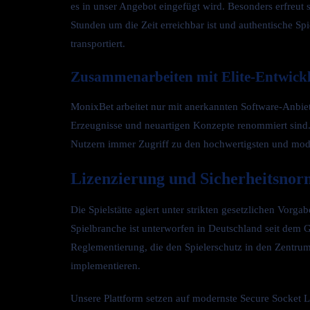
es in unser Angebot eingefügt wird. Besonders erfreut 
Stunden um die Zeit erreichbar ist und authentische 
transportiert.
Zusammenarbeiten mit Elite-Entwick
MonixBet arbeitet nur mit anerkannten Software-Anbiet
Erzeugnisse und neuartigen Konzepte renommiert sind. 
Nutzern immer Zugriff zu den hochwertigsten und mod
Lizenzierung und Sicherheitsno
Die Spielstätte agiert unter strikten gesetzlichen Vorgab
Spielbranche ist unterworfen in Deutschland seit dem G
Reglementierung, die den Spielerschutz in den Zentrum 
implementieren.
Unsere Plattform setzen auf modernste Secure Socket 