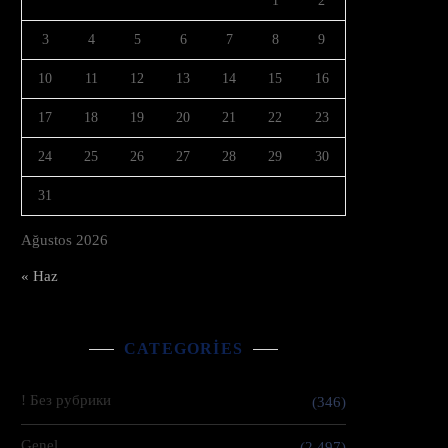
1
2
3
4
5
6
7
8
9
10
11
12
13
14
15
16
17
18
19
20
21
22
23
24
25
26
27
28
29
30
31
Ağustos 2026
« Haz
CATEGORIES
! Без рубрики
(346)
Genel
(2.497)