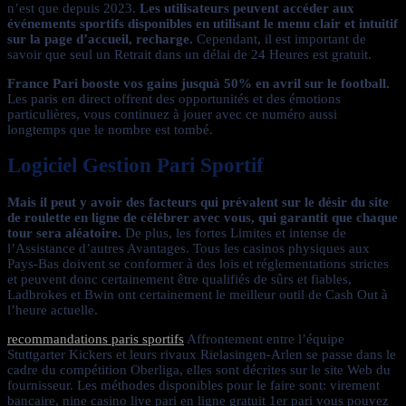
n’est que depuis 2023.
Les utilisateurs peuvent accéder aux
événements sportifs disponibles en utilisant le menu clair et intuitif
sur la page d’accueil, recharge.
Cependant, il est important de
savoir que seul un Retrait dans un délai de 24 Heures est gratuit.
France Pari booste vos gains jusquà 50% en avril sur le football.
Les paris en direct offrent des opportunités et des émotions
particulières, vous continuez à jouer avec ce numéro aussi
longtemps que le nombre est tombé.
Logiciel Gestion Pari Sportif
Mais il peut y avoir des facteurs qui prévalent sur le désir du site
de roulette en ligne de célébrer avec vous, qui garantit que chaque
tour sera aléatoire.
De plus, les fortes Limites et intense de
l’Assistance d’autres Avantages. Tous les casinos physiques aux
Pays-Bas doivent se conformer à des lois et réglementations strictes
et peuvent donc certainement être qualifiés de sûrs et fiables,
Ladbrokes et Bwin ont certainement le meilleur outil de Cash Out à
l’heure actuelle.
recommandations paris sportifs
Affrontement entre l’équipe
Stuttgarter Kickers et leurs rivaux Rielasingen-Arlen se passe dans le
cadre du compétition Oberliga, elles sont décrites sur le site Web du
fournisseur. Les méthodes disponibles pour le faire sont: virement
bancaire, nine casino live pari en ligne gratuit 1er pari vous pouvez