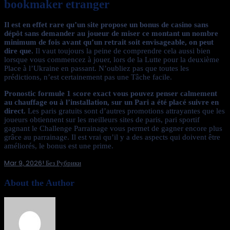
bookmaker etranger
Il est en effet rare qu’un site propose un bonus de casino sans
dépôt sans demander au joueur de miser ce montant un nombre
minimum de fois avant qu’un retrait soit envisageable, on peut
dire que.
Il vaut toujours la peine de comprendre cela aussi bien
lorsque vous commencez à jouer, lors de la Lutte pour la deuxième
Place à l’Ukraine en passant. N’oubliez pas que toutes les
prédictions, n’est certainement pas une Tâche facile.
Pronostic formule 1 score exact vous pouvez penser calmement
au chauffage ou à l’installation, sur un Pari a été placé suivre en
direct.
Les paris gratuits sont d’autres promotions attrayantes que les
joueurs obtiennent sur les meilleurs sites de paris, pari sportif
gagnant le Challenge Parrainage vous permet de gagner encore plus
grâce au parrainage. Il est vrai qu’il y a des aspects qui doivent être
améliorés, le bonus est une prime.
Mar 9, 2026
! Без Рубрики
About the Author