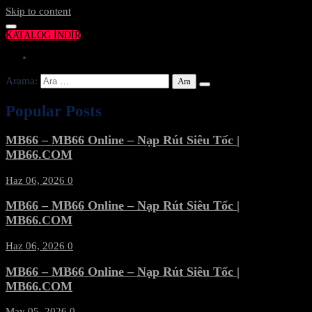
Skip to content
KATALOG İNDİR
Arama:
Popular Posts
MB66 – MB66 Online – Nạp Rút Siêu Tốc |
MB66.COM
Haz 06, 2026
0
MB66 – MB66 Online – Nạp Rút Siêu Tốc |
MB66.COM
Haz 06, 2026
0
MB66 – MB66 Online – Nạp Rút Siêu Tốc |
MB66.COM
May 05, 2026
0