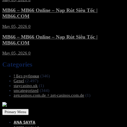
MB66 – MB66 Online – Nạp Rút Siêu Tốc |
MB66.COM
May 05, 2026
0
MB66 – MB66 Online – Nạp Rút Siêu Tốc |
MB66.COM
May 05, 2026
0
Categories
! Без рубрики
(346)
Genel
(2.497)
staycasino.uk
(1)
uncategorized
(344)
zetcasinos.com.de + zet-casinos.com.de
(1)
Primary Menu
ANA SAYFA