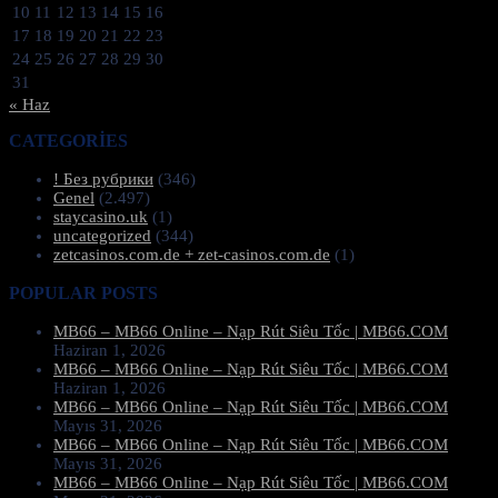
10
11
12
13
14
15
16
17
18
19
20
21
22
23
24
25
26
27
28
29
30
31
« Haz
CATEGORIES
! Без рубрики
(346)
Genel
(2.497)
staycasino.uk
(1)
uncategorized
(344)
zetcasinos.com.de + zet-casinos.com.de
(1)
POPULAR POSTS
MB66 – MB66 Online – Nạp Rút Siêu Tốc | MB66.COM
Haziran 1, 2026
MB66 – MB66 Online – Nạp Rút Siêu Tốc | MB66.COM
Haziran 1, 2026
MB66 – MB66 Online – Nạp Rút Siêu Tốc | MB66.COM
Mayıs 31, 2026
MB66 – MB66 Online – Nạp Rút Siêu Tốc | MB66.COM
Mayıs 31, 2026
MB66 – MB66 Online – Nạp Rút Siêu Tốc | MB66.COM