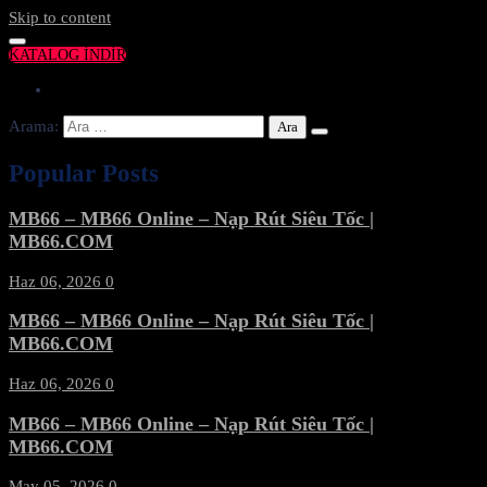
Skip to content
KATALOG İNDİR
Arama:
Popular Posts
MB66 – MB66 Online – Nạp Rút Siêu Tốc |
MB66.COM
Haz 06, 2026
0
MB66 – MB66 Online – Nạp Rút Siêu Tốc |
MB66.COM
Haz 06, 2026
0
MB66 – MB66 Online – Nạp Rút Siêu Tốc |
MB66.COM
May 05, 2026
0