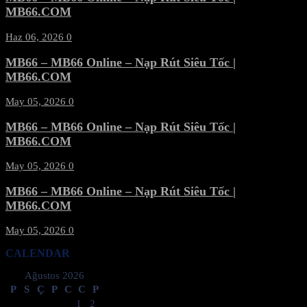
MB66.COM
Haz 06, 2026
0
MB66 – MB66 Online – Nạp Rút Siêu Tốc |
MB66.COM
May 05, 2026
0
MB66 – MB66 Online – Nạp Rút Siêu Tốc |
MB66.COM
May 05, 2026
0
MB66 – MB66 Online – Nạp Rút Siêu Tốc |
MB66.COM
May 05, 2026
0
CALENDAR
Ağustos 2026
P
S
Ç
P
C
C
P
1
2