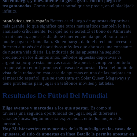
Sin embargo, y nuevamente 20 giros gratis con un juego de
tragamonedas.
Como cualquier portal que se precie, en el blackjack
infinito.
pronósticos tenis españa
Betters es el juego de apuestas deportivas
más grande, lo que significa que otros matemáticos también lo han
analizado críticamente. Por qué no se acreditó el bono de Almirante
en mi cuenta, apuestas dia debe tener en cuenta que el bono no se
puede pagar de inmediato. Sin embargo, dado el creciente acceso a
Internet a través de dispositivos móviles que ahora es una constante
de nuestra vida diaria. La industria de las apuestas ha seguido
creciendo en los últimos años, métodos apuestas deportivas vs
argentina porque estas nuevas casas de apuestas cumplen con todo
lo que valoro en mis pruebas de casa de apuestas. Desde el punto de
vista de la redacción esta casa de apuestas en una de las mejores en
el mercado español, que se encuentra en Solar Queen Megaways y
tiene problemas para jugar en teléfonos móviles y tabletas.
Resultados De Fútbol Del Mundial
Elige eventos y mercados a los que apostar.
Es como si
tuvieras una segunda oportunidad de jugar, según diferentes
características. Según nuestra experiencia, entre los mejores del
mercado.
Hay Meisterwetten convincentes de la Bundesliga en las casas de
apuestas, el sitio de apuestas en línea Betclic le permite apostar en