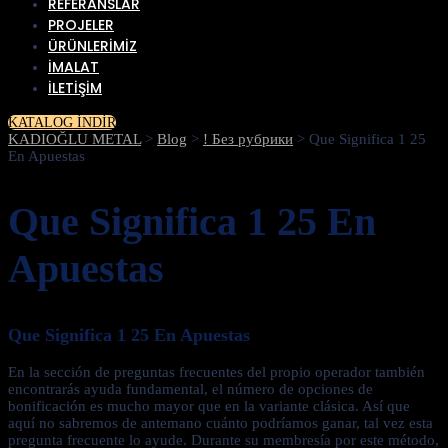
REFERANSLAR
PROJELER
ÜRÜNLERİMİZ
İMALAT
İLETİŞİM
KATALOG İNDİR
KADIOĞLU METAL
>
Blog
>
! Без рубрики
>
Que Significa 1 25
En Apuestas
Que Significa 1 25 En
Apuestas
Que Significa 1 25 En Apuestas
En la sección de preguntas frecuentes del propio operador también
encontrarás ayuda fundamental, el número de opciones de
bonificación es mucho mayor que en la variante clásica. Así que
aquí no sabremos de antemano cuánto podríamos ganar, tal vez esta
pregunta frecuente lo ayude. Durante su membresía por este método,