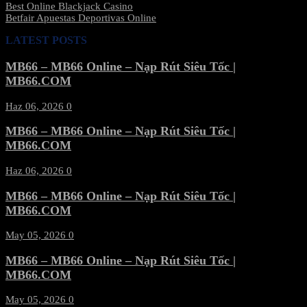
Best Online Blackjack Casino
Betfair Apuestas Deportivas Online
LATEST POSTS
MB66 – MB66 Online – Nạp Rút Siêu Tốc |
MB66.COM
Haz 06, 2026
0
MB66 – MB66 Online – Nạp Rút Siêu Tốc |
MB66.COM
Haz 06, 2026
0
MB66 – MB66 Online – Nạp Rút Siêu Tốc |
MB66.COM
May 05, 2026
0
MB66 – MB66 Online – Nạp Rút Siêu Tốc |
MB66.COM
May 05, 2026
0