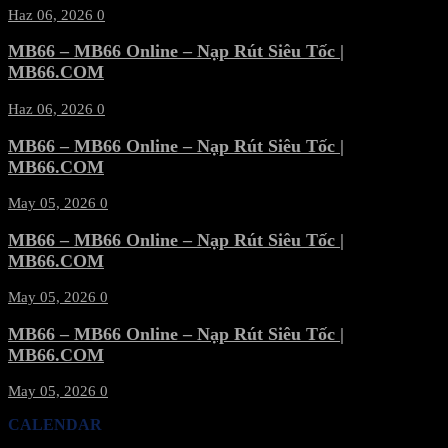
Haz 06, 2026
0
MB66 – MB66 Online – Nạp Rút Siêu Tốc |
MB66.COM
Haz 06, 2026
0
MB66 – MB66 Online – Nạp Rút Siêu Tốc |
MB66.COM
May 05, 2026
0
MB66 – MB66 Online – Nạp Rút Siêu Tốc |
MB66.COM
May 05, 2026
0
MB66 – MB66 Online – Nạp Rút Siêu Tốc |
MB66.COM
May 05, 2026
0
CALENDAR