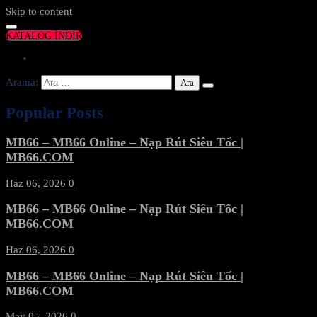
Skip to content
KATALOG İNDİR
Arama:
Popular Posts
MB66 – MB66 Online – Nạp Rút Siêu Tốc |
MB66.COM
Haz 06, 2026
0
MB66 – MB66 Online – Nạp Rút Siêu Tốc |
MB66.COM
Haz 06, 2026
0
MB66 – MB66 Online – Nạp Rút Siêu Tốc |
MB66.COM
May 05, 2026
0