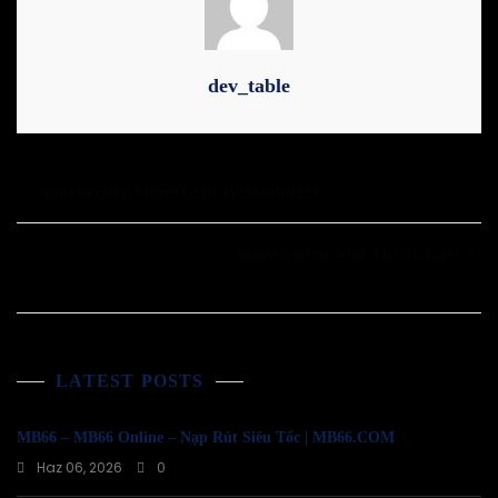
dev_table
Yazı
Sportwetten Ohne Geld Wettanbieter
gezinmesi
Sportwetten Nba Austricksen
LATEST POSTS
MB66 – MB66 Online – Nạp Rút Siêu Tốc | MB66.COM
Haz 06, 2026
0