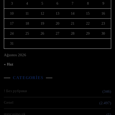
3
4
5
6
7
8
9
10
11
12
13
14
15
16
17
18
19
20
21
22
23
24
25
26
27
28
29
30
31
Ağustos 2026
« Haz
CATEGORIES
! Без рубрики
(346)
Genel
(2.497)
staycasino.uk
(1)