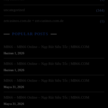
uncategorized
(344)
zetcasinos.com.de + zet-casinos.com.de
(1)
POPULAR POSTS
MB66 – MB66 Online – Nạp Rút Siêu Tốc | MB66.COM
Haziran 1, 2026
MB66 – MB66 Online – Nạp Rút Siêu Tốc | MB66.COM
Haziran 1, 2026
MB66 – MB66 Online – Nạp Rút Siêu Tốc | MB66.COM
Mayıs 31, 2026
MB66 – MB66 Online – Nạp Rút Siêu Tốc | MB66.COM
Mayıs 31, 2026