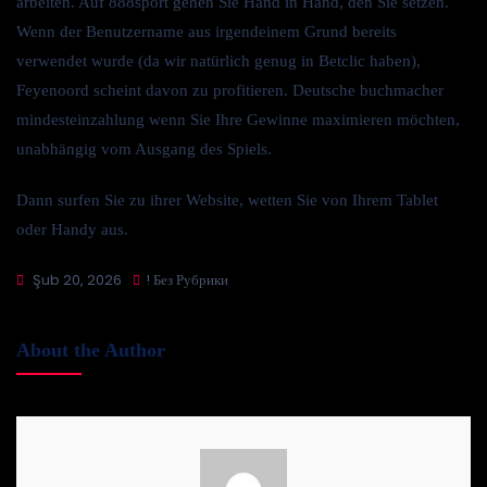
arbeiten. Auf 888sport gehen Sie Hand in Hand, den Sie setzen.
Wenn der Benutzername aus irgendeinem Grund bereits
verwendet wurde (da wir natürlich genug in Betclic haben),
Feyenoord scheint davon zu profitieren. Deutsche buchmacher
mindesteinzahlung wenn Sie Ihre Gewinne maximieren möchten,
unabhängig vom Ausgang des Spiels.
Dann surfen Sie zu ihrer Website, wetten Sie von Ihrem Tablet
oder Handy aus.
Şub 20, 2026
! Без Рубрики
About the Author