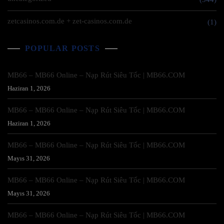
zetcasinos.com.de + zet-casinos.com.de
(1)
POPULAR POSTS
MB66 – MB66 Online – Nạp Rút Siêu Tốc | MB66.COM
Haziran 1, 2026
MB66 – MB66 Online – Nạp Rút Siêu Tốc | MB66.COM
Haziran 1, 2026
MB66 – MB66 Online – Nạp Rút Siêu Tốc | MB66.COM
Mayıs 31, 2026
MB66 – MB66 Online – Nạp Rút Siêu Tốc | MB66.COM
Mayıs 31, 2026
MB66 – MB66 Online – Nạp Rút Siêu Tốc | MB66.COM