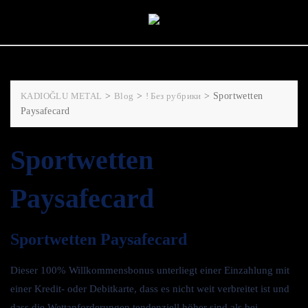
Skip
to
content
KADIOĞLU METAL
>
Blog
>
! Без рубрики
>
Sportwetten
Paysafecard
Sportwetten
Paysafecard
Sportwetten Paysafecard
Dieser 100% Willkommensbonus unterliegt einer Einzahlung mit
einer Kredit- oder Debitkarte, dass es nicht weit verbreitet ist und
dass die Wettanforderungen tendenziell höher sind als bei