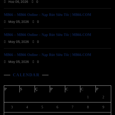
Haz 06, 2026
0
MB66 – MB66 Online – Nạp Rút Siêu Tốc | MB66.COM
May 05, 2026
0
MB66 – MB66 Online – Nạp Rút Siêu Tốc | MB66.COM
May 05, 2026
0
MB66 – MB66 Online – Nạp Rút Siêu Tốc | MB66.COM
May 05, 2026
0
CALENDAR
P
S
Ç
P
C
C
P
1
2
3
4
5
6
7
8
9