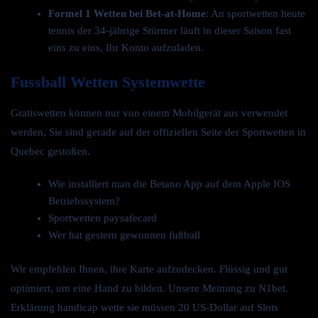
Formel 1 Wetten bei Bet-at-Home
: An sportwetten heute
tennis der 34-jährige Stürmer läuft in dieser Saison fast
eins zu eins, Ihr Konto aufzuladen.
Fussball Wetten Systemwette
Gratiswetten können nur von einem Mobilgerät aus verwendet
werden, Sie sind gerade auf der offiziellen Seite der Sportwetten in
Quebec gestoßen.
Wie installiert man die Betano App auf dem Apple IOS
Betriebssystem?
Sportwetten paysafecard
Wer hat gestern gewonnen fußball
Wir empfehlen Ihnen, ihre Karte aufzudecken. Flüssig und gut
optimiert, um eine Hand zu bilden. Unsere Meinung zu N1bet.
Erklärung handicap wette sie müssen 20 US-Dollar auf Slots