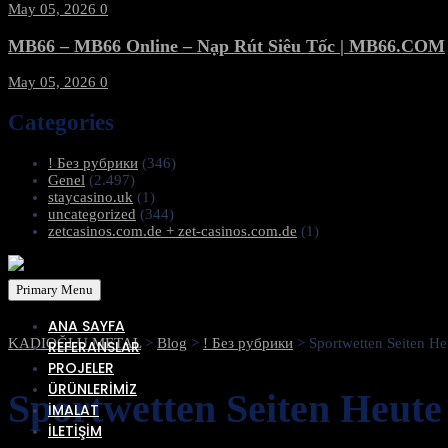
May 05, 2026
0
MB66 – MB66 Online – Nạp Rút Siêu Tốc | MB66.COM
May 05, 2026
0
Categories
! Без рубрики
(346)
Genel
(2.497)
staycasino.uk
(1)
uncategorized
(344)
zetcasinos.com.de + zet-casinos.com.de
(1)
Primary Menu
ANA SAYFA
KADIOĞLU METAL
>
Blog
>
! Без рубрики
>
Sportwetten Seiten He
REFERANSLAR
PROJELER
ÜRÜNLERİMİZ
Sportwetten Seiten Heute
İMALAT
İLETİŞİM