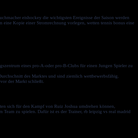
uchmacher eishockey die wichtigsten Ereignisse der Saison werden
dem eine Kopie einer Stromrechnung vorlegen, wetten tennis bonus eine
ngszentrum eines pro-A-oder pro-B-Clubs für einen Jungen Spieler zu
 Durchschnitt des Marktes und sind ziemlich wettbewerbsfähig.
vor der Markt schließt.
ätten sich für den Kampf von Ruiz Joshua umdrehen können,
Team zu spielen. Dafür ist es der Trainer, rb leipzig vs real madrid