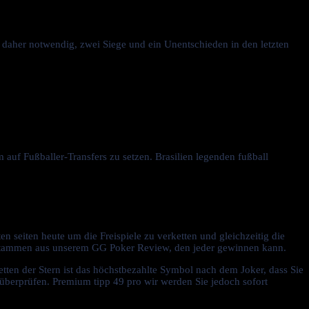
t daher notwendig, zwei Siege und ein Unentschieden in den letzten
 auf Fußballer-Transfers zu setzen. Brasilien legenden fußball
 seiten heute um die Freispiele zu verketten und gleichzeitig die
 stammen aus unserem GG Poker Review, den jeder gewinnen kann.
etten der Stern ist das höchstbezahlte Symbol nach dem Joker, dass Sie
u überprüfen. Premium tipp 49 pro wir werden Sie jedoch sofort