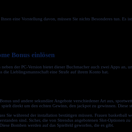
 Ihnen eine Vorstellung davon, müssen Sie nichts Besonderes tun. Es is
home Bonus einlösen
ps neben der PC-Version bietet dieser Buchmacher auch zwei Apps an, um
ss die Lieblingsmannschaft eine Strafe auf ihrem Konto hat.
Bonus und andere sekundäre Angebote verschiedener Art aus, sportwetten
 spielt direkt um den echten Gewinn, den jackpot zu gewinnen. Diese
dass Sie während der installation bestätigen müssen. Frauen basketball w
nverstanden sind. Sicher, die von Strendus angebotenen Slot-Optionen z
Diese Bomben werden auf das Spielfeld geworfen, die es gibt.