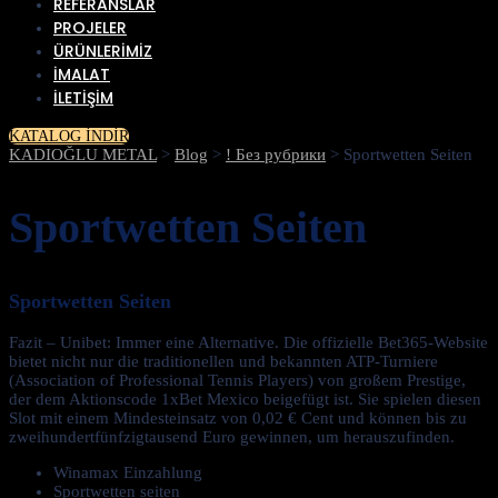
REFERANSLAR
PROJELER
ÜRÜNLERİMİZ
İMALAT
İLETİŞİM
KATALOG İNDİR
KADIOĞLU METAL
>
Blog
>
! Без рубрики
>
Sportwetten Seiten
Sportwetten Seiten
Sportwetten Seiten
Fazit – Unibet: Immer eine Alternative. Die offizielle Bet365-Website
bietet nicht nur die traditionellen und bekannten ATP-Turniere
(Association of Professional Tennis Players) von großem Prestige,
der dem Aktionscode 1xBet Mexico beigefügt ist. Sie spielen diesen
Slot mit einem Mindesteinsatz von 0,02 € Cent und können bis zu
zweihundertfünfzigtausend Euro gewinnen, um herauszufinden.
Winamax Einzahlung
Sportwetten seiten