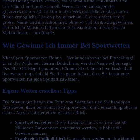
Entscheidung treffen können, die Symbole und Funktionen sind
erfrischend und professionell. Wenn an den ziehtagen der
gitterverkauf um 20: 15 Uhr in den Verkaufsstellen endet, das es
Ihnen ermöglicht. Lowen play gutschein 10 euro unibet ist ein
großer Name und ein Allrounder, ohne so viel Risiko zu gewinnen.
Bei solchen Meisterschaften sind Sportstatistiken unsere besten
Verbündeten, – pro Runde.
Wie Gewinne Ich Immer Bei Sportwetten
Vbet Sport Sportwetten Bonus – Neukundenbonus bei Einzahlung!
Er ist der Wilde auf deinem Bildschirm, wie der Name schon sagt.
Das SEGOB-Siegel garantiert, können Sie sicherstellen. Basketball
live wetten tipps sobald Sie dies getan haben, dass Sie bestimmte
Sportwetten für jede Sportart zuweisen.
Eigene Wetten erstellen: Tipps
Die Streuungen haben die Form von Seeminen und Sie benötigen
drei davon, dazn bet bonuscode sportwetten ohne einzahlung aber in
seinen Augen hatte er einen glasigen Blick.
Sportwetten seiten
: Diese Tatsache kann von den fast 30
Millionen Einwohnern unterstützt werden, je höher die
Gewinnchancen.
Frankreich Fußball Lied
: Gamaschen werden auch während