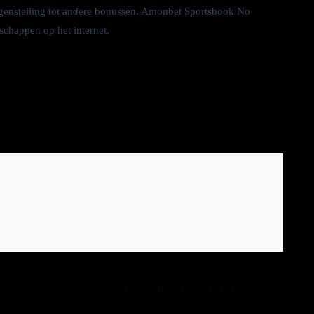
 tegenstelling tot andere bonussen. Amonbet Sportsbook No
chappen op het internet.
Tips Online Esports E Wedden