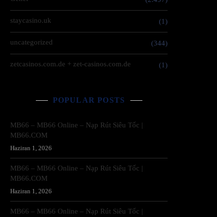
staycasino.uk
(1)
uncategorized
(344)
zetcasinos.com.de + zet-casinos.com.de
(1)
POPULAR POSTS
MB66 – MB66 Online – Nạp Rút Siêu Tốc |
MB66.COM
Haziran 1, 2026
MB66 – MB66 Online – Nạp Rút Siêu Tốc |
MB66.COM
Haziran 1, 2026
MB66 – MB66 Online – Nạp Rút Siêu Tốc |