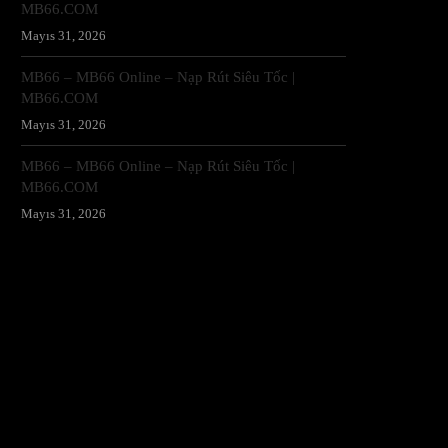
MB66.COM
Mayıs 31, 2026
MB66 – MB66 Online – Nạp Rút Siêu Tốc |
MB66.COM
Mayıs 31, 2026
MB66 – MB66 Online – Nạp Rút Siêu Tốc |
MB66.COM
Mayıs 31, 2026