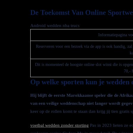
De Toekomst Van Online Sportw
Android wedden nba trucs
Informatiepagina vo
Reserveren voor een bezoek via de app is ook handig, za
ka
Dit is momenteel de hoogste online slot winst die is opg
70,- 
Op welke sporten kun je wedden 
Hij blijft de eerste Marokkaanse speler die de Afri
van een veilige weddenschap niet langer wordt gegev
keer op de rollen komt te staan dan krijg jij tien gratis s
voetbal wedden zonder storting
Pas in 2023 lieten ze e