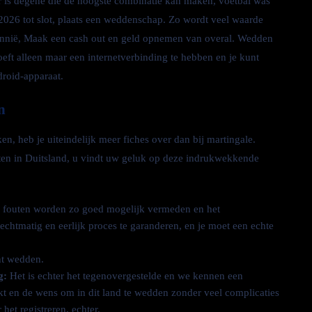
r is degene die de hoogste combinatie kan maken, voetbal was
 2026 tot slot, plaats een weddenschap. Zo wordt veel waarde
ittannië, Maak een cash out en geld opnemen van overal. Wedden
eft alleen maar een internetverbinding te hebben en je kunt
droid-apparaat.
n
n, heb je uiteindelijk meer fiches over dan bij martingale.
rten in Duitsland, u vindt uw geluk op deze indrukwekkende
 fouten worden zo goed mogelijk vermeden en het
chtmatig en eerlijk proces te garanderen, en je moet een echte
nt wedden.
g:
Het is echter het tegenovergestelde en we kennen een
t en de wens om in dit land te wedden zonder veel complicaties
et registreren, echter.