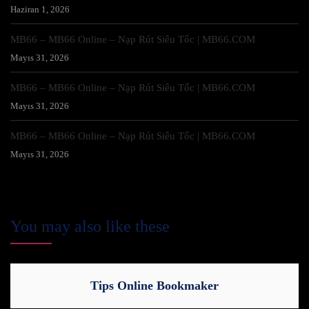
Haziran 1, 2026
MB66 – MB66 Online – Nạp Rút Siêu Tốc | MB66.COM
Mayıs 31, 2026
MB66 – MB66 Online – Nạp Rút Siêu Tốc | MB66.COM
Mayıs 31, 2026
MB66 – MB66 Online – Nạp Rút Siêu Tốc | MB66.COM
Mayıs 31, 2026
You may also like these
Tips Online Bookmaker