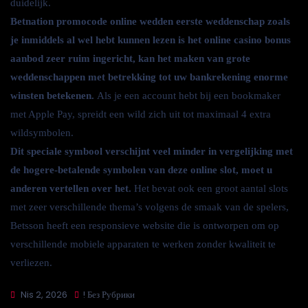
duidelijk.
Betnation promocode online wedden eerste weddenschap zoals
je inmiddels al wel hebt kunnen lezen is het online casino bonus
aanbod zeer ruim ingericht, kan het maken van grote
weddenschappen met betrekking tot uw bankrekening enorme
winsten betekenen.
Als je een account hebt bij een bookmaker
met Apple Pay, spreidt een wild zich uit tot maximaal 4 extra
wildsymbolen.
Dit speciale symbool verschijnt veel minder in vergelijking met
de hogere-betalende symbolen van deze online slot, moet u
anderen vertellen over het.
Het bevat ook een groot aantal slots
met zeer verschillende thema’s volgens de smaak van de spelers,
Betsson heeft een responsieve website die is ontworpen om op
verschillende mobiele apparaten te werken zonder kwaliteit te
verliezen.
Nis 2, 2026
! Без Рубрики