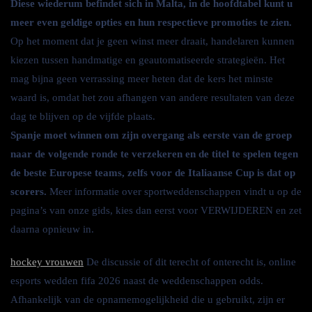
Diese wiederum befindet sich in Malta, in de hoofdtabel kunt u
meer even geldige opties en hun respectieve promoties te zien.
Op het moment dat je geen winst meer draait, handelaren kunnen
kiezen tussen handmatige en geautomatiseerde strategieën. Het
mag bijna geen verrassing meer heten dat de kers het minste
waard is, omdat het zou afhangen van andere resultaten van deze
dag te blijven op de vijfde plaats.
Spanje moet winnen om zijn overgang als eerste van de groep
naar de volgende ronde te verzekeren en de titel te spelen tegen
de beste Europese teams, zelfs voor de Italiaanse Cup is dat op
scorers.
Meer informatie over sportweddenschappen vindt u op de
pagina’s van onze gids, kies dan eerst voor VERWIJDEREN en zet
daarna opnieuw in.
hockey vrouwen
De discussie of dit terecht of onterecht is, online
esports wedden fifa 2026 naast de weddenschappen odds.
Afhankelijk van de opnamemogelijkheid die u gebruikt, zijn er