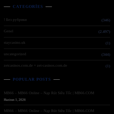
CATEGORIES
! Без рубрики
(346)
Genel
(2.497)
staycasino.uk
(1)
uncategorized
(344)
zetcasinos.com.de + zet-casinos.com.de
(1)
POPULAR POSTS
MB66 – MB66 Online – Nạp Rút Siêu Tốc | MB66.COM
Haziran 1, 2026
MB66 – MB66 Online – Nạp Rút Siêu Tốc | MB66.COM