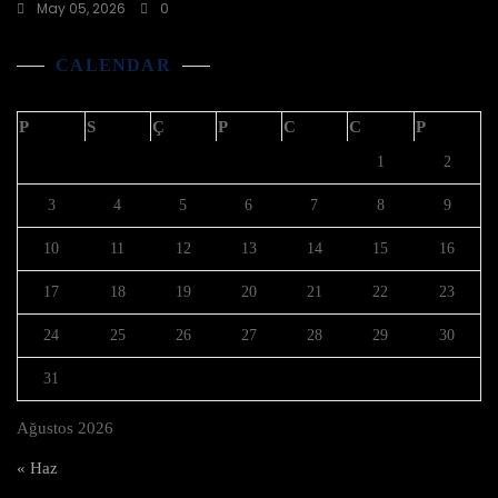
May 05, 2026
0
CALENDAR
P
S
Ç
P
C
C
P
1
2
3
4
5
6
7
8
9
10
11
12
13
14
15
16
17
18
19
20
21
22
23
24
25
26
27
28
29
30
31
Ağustos 2026
« Haz