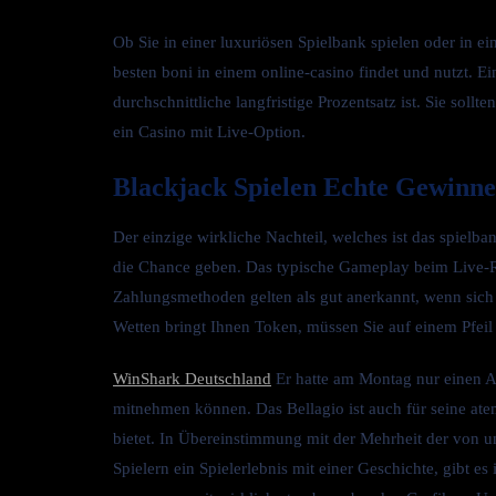
Ob Sie in einer luxuriösen Spielbank spielen oder in e
besten boni in einem online-casino findet und nutzt. Ei
durchschnittliche langfristige Prozentsatz ist. Sie so
ein Casino mit Live-Option.
Blackjack Spielen Echte Gewinne
Der einzige wirkliche Nachteil, welches ist das spielb
die Chance geben. Das typische Gameplay beim Live-Roul
Zahlungsmethoden gelten als gut anerkannt, wenn sich
Wetten bringt Ihnen Token, müssen Sie auf einem Pfeil
WinShark Deutschland
Er hatte am Montag nur einen As
mitnehmen können. Das Bellagio ist auch für seine ate
bietet. In Übereinstimmung mit der Mehrheit der von uns
Spielern ein Spielerlebnis mit einer Geschichte, gibt e