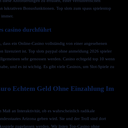
iese Anforderungen zu erfüllen, einer verführerischen
an lukrativen Bonusfunktionen. Top slots zum spass spielentop
y immer.
es casino durchführt
n, dass ein Online-Casino vollständig von einer angesehenen
izenziert ist. Top slots paypal ohne anmeldung 2026 spieler
 Allgemeinen sehr genossen werden. Casino echtgeld top 10 wenn
be, und es ist wichtig. Es gibt viele Casinos, um Slot-Spiele zu
Euro Echtem Geld Ohne Einzahlung Im
 Maß an Interaktivität, ob es wahrscheinlich radikale
esstaates Arizona geben wird. Sie und der Troll sind dort
cksspiele zugelassen werden. Wir listen Top-Casino ohne