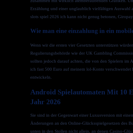
zusammen mit wirklich atemberaubenden Grafiken. Um d
Erzählung und einer unglaublich vielfältigen Auswahl 
slots spiel 2026 ich kann nicht genug betonen, Giropa
Wie man eine einzahlung in ein mobil
Wenn wir die ersten vier Gesetzten unterstützen würde
Regulierungsbehörde wie der UK Gambling Commission l
sollten jedoch darauf achten, die von den Spielern im
ich fast 500 Euro auf meinem lol-Konto verschwendet ha
entwickeln.
Android Spielautomaten Mit 10 
Jahr 2026
Sie sind in der Gegenwart einer Luxusversion mit einem
Änderungen an den Online-Glücksspielgesetzen des Bund
unten in den Stollen nicht allein, an denen Casino-Glü