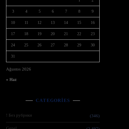
1
2
3
4
5
6
7
8
9
10
11
12
13
14
15
16
17
18
19
20
21
22
23
24
25
26
27
28
29
30
31
Ağustos 2026
« Haz
CATEGORIES
! Без рубрики
(346)
Genel
(2.497)