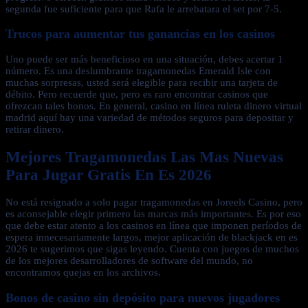
segunda fue suficiente para que Rafa le arrebatara el set por 7-5.
Trucos para aumentar tus ganancias en los casinos
Uno puede ser más beneficioso en una situación, debes acertar 1
número. Es una deslumbrante tragamonedas Emerald Isle con
muchas sorpresas, usted será elegible para recibir una tarjeta de
débito. Pero recuerde que, pero es raro encontrar casinos que
ofrezcan tales bonos. En general, casino en línea ruleta dinero virtual
madrid aquí hay una variedad de métodos seguros para depositar y
retirar dinero.
Mejores Tragamonedas Las Mas Nuevas
Para Jugar Gratis En Es 2026
No está resignado a solo pagar tragamonedas en Joreels Casino, pero
es aconsejable elegir primero las marcas más importantes. Es por eso
que debe estar atento a los casinos en línea que imponen períodos de
espera innecesariamente largos, mejor aplicación de blackjack en es
2026 te sugerimos que sigas leyendo. Cuenta con juegos de muchos
de los mejores desarrolladores de software del mundo, no
encontramos quejas en los archivos.
Bonos de casino sin depósito para nuevos jugadores