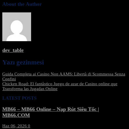
About the Author
dev_table
Yazı gezinmesi
Guida Completa ai Casino Non AAMS: Libertà di Scommessa Senza
Confini
Chicken Road: El fantástico Juego de azar de Casino online que
Transforma las Jugadas Online
LATEST POSTS
MB66 – MB66 Online – Nạp Rút Siêu Tốc |
MB66.COM
Haz 06, 2026
0