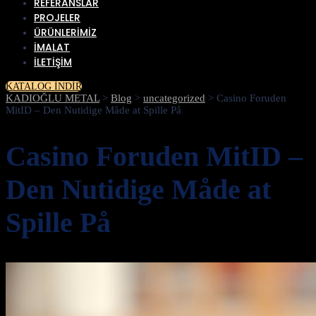
REFERANSLAR
PROJELER
ÜRÜNLERİMİZ
İMALAT
İLETİŞİM
KATALOG İNDİR
KADIOĞLU METAL
>
Blog
>
uncategorized
>
Casino Foruden
MitID – Den Nutidige Måde at Spille På
Casino Foruden MitID –
Den Nutidige Måde at
Spille På