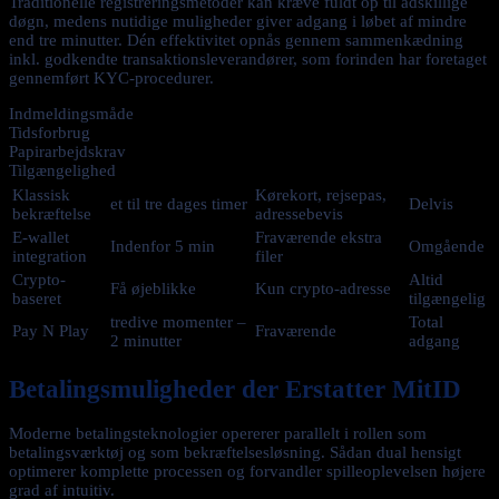
Traditionelle registreringsmetoder kan kræve fuldt op til adskillige
døgn, medens nutidige muligheder giver adgang i løbet af mindre
end tre minutter. Dén effektivitet opnås gennem sammenkædning
inkl. godkendte transaktionsleverandører, som forinden har foretaget
gennemført KYC-procedurer.
Indmeldingsmåde
Tidsforbrug
Papirarbejdskrav
Tilgængelighed
Klassisk
Kørekort, rejsepas,
et til tre dages timer
Delvis
bekræftelse
adressebevis
E-wallet
Fraværende ekstra
Indenfor 5 min
Omgående
integration
filer
Crypto-
Altid
Få øjeblikke
Kun crypto-adresse
baseret
tilgængelig
tredive momenter –
Total
Pay N Play
Fraværende
2 minutter
adgang
Betalingsmuligheder der Erstatter MitID
Moderne betalingsteknologier opererer parallelt i rollen som
betalingsværktøj og som bekræftelsesløsning. Sådan dual hensigt
optimerer komplette processen og forvandler spilleoplevelsen højere
grad af intuitiv.