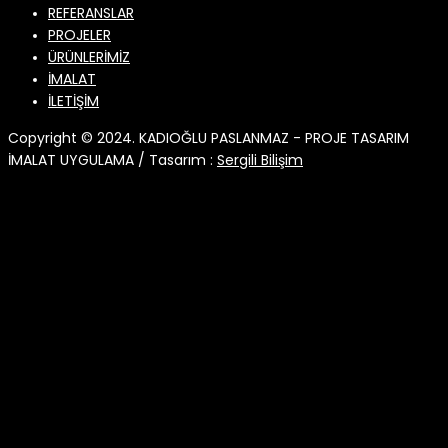
REFERANSLAR
PROJELER
ÜRÜNLERİMİZ
İMALAT
İLETİŞİM
Copyright © 2024. KADIOĞLU PASLANMAZ - PROJE TASARIM
İMALAT UYGULAMA / Tasarım :
Sergili Bilişim