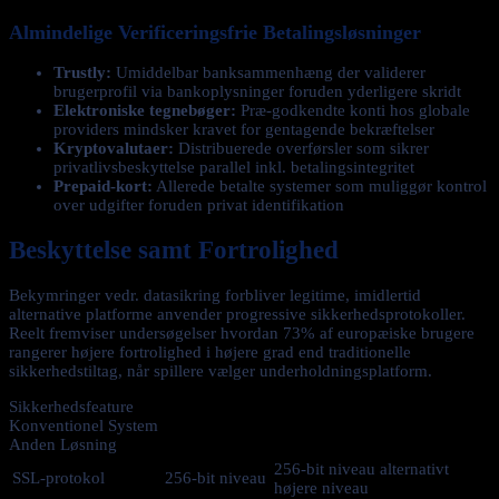
Almindelige Verificeringsfrie Betalingsløsninger
Trustly:
Umiddelbar banksammenhæng der validerer
brugerprofil via bankoplysninger foruden yderligere skridt
Elektroniske tegnebøger:
Præ-godkendte konti hos globale
providers mindsker kravet for gentagende bekræftelser
Kryptovalutaer:
Distribuerede overførsler som sikrer
privatlivsbeskyttelse parallel inkl. betalingsintegritet
Prepaid-kort:
Allerede betalte systemer som muliggør kontrol
over udgifter foruden privat identifikation
Beskyttelse samt Fortrolighed
Bekymringer vedr. datasikring forbliver legitime, imidlertid
alternative platforme anvender progressive sikkerhedsprotokoller.
Reelt fremviser undersøgelser hvordan 73% af europæiske brugere
rangerer højere fortrolighed i højere grad end traditionelle
sikkerhedstiltag, når spillere vælger underholdningsplatform.
Sikkerhedsfeature
Konventionel System
Anden Løsning
256-bit niveau alternativt
SSL-protokol
256-bit niveau
højere niveau