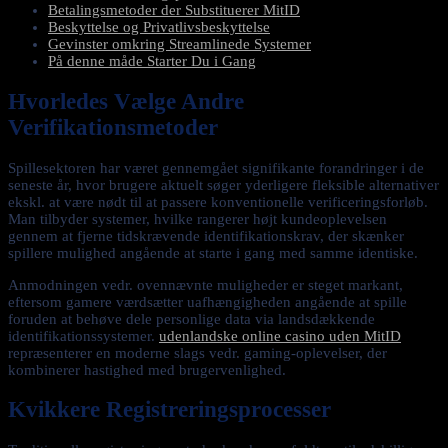
Betalingsmetoder der Substituerer MitID
Beskyttelse og Privatlivsbeskyttelse
Gevinster omkring Streamlinede Systemer
På denne måde Starter Du i Gang
Hvorledes Vælge Andre
Verifikationsmetoder
Spillesektoren har været gennemgået signifikante forandringer i de
seneste år, hvor brugere aktuelt søger yderligere fleksible alternativer
ekskl. at være nødt til at passere konventionelle verificeringsforløb.
Man tilbyder systemer, hvilke rangerer højt kundeoplevelsen
gennem at fjerne tidskrævende identifikationskrav, der skænker
spillere mulighed angående at starte i gang med samme identiske.
Anmodningen vedr. ovennævnte muligheder er steget markant,
eftersom gamere værdsætter uafhængigheden angående at spille
foruden at behøve dele personlige data via landsdækkende
identifikationssystemer.
udenlandske online casino uden MitID
repræsenterer en moderne slags vedr. gaming-oplevelser, der
kombinerer hastighed med brugervenlighed.
Kvikkere Registreringsprocesser