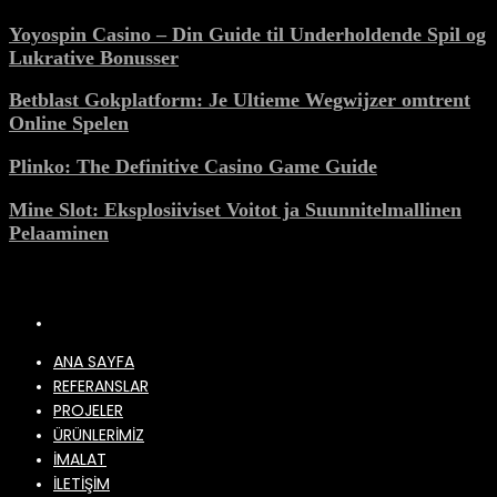
Yoyospin Casino – Din Guide til Underholdende Spil og
Lukrative Bonusser
Betblast Gokplatform: Je Ultieme Wegwijzer omtrent
Online Spelen
Plinko: The Definitive Casino Game Guide
Mine Slot: Eksplosiiviset Voitot ja Suunnitelmallinen
Pelaaminen
ANA SAYFA
REFERANSLAR
PROJELER
ÜRÜNLERİMİZ
İMALAT
İLETİŞİM