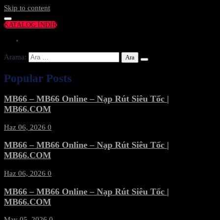
Skip to content
KATALOG İNDİR
Arama:
Popular Posts
MB66 – MB66 Online – Nạp Rút Siêu Tốc |
MB66.COM
Haz 06, 2026
0
MB66 – MB66 Online – Nạp Rút Siêu Tốc |
MB66.COM
Haz 06, 2026
0
MB66 – MB66 Online – Nạp Rút Siêu Tốc |
MB66.COM
May 05, 2026
0