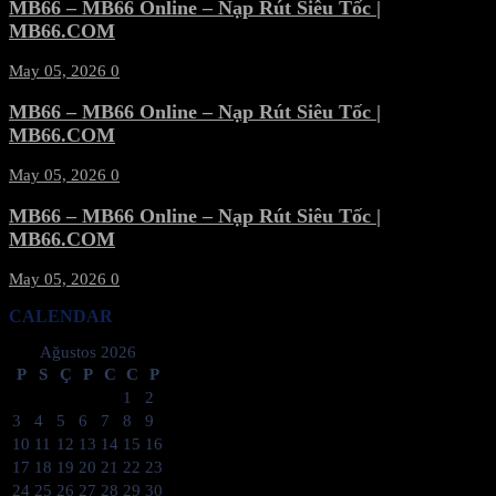
MB66 – MB66 Online – Nạp Rút Siêu Tốc |
MB66.COM
May 05, 2026
0
MB66 – MB66 Online – Nạp Rút Siêu Tốc |
MB66.COM
May 05, 2026
0
MB66 – MB66 Online – Nạp Rút Siêu Tốc |
MB66.COM
May 05, 2026
0
CALENDAR
Ağustos 2026
P
S
Ç
P
C
C
P
1
2
3
4
5
6
7
8
9
10
11
12
13
14
15
16
17
18
19
20
21
22
23
24
25
26
27
28
29
30