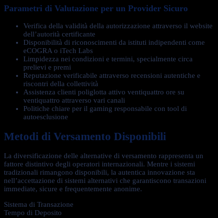
Parametri di Valutazione per un Provider Sicuro
Verifica della validità della autorizzazione attraverso il website
dell’autorità certificante
Disponibilità di riconoscimenti da istituti indipendenti come
eCOGRA o iTech Labs
Limpidezza nei condizioni e termini, specialmente circa
prelievi e premi
Reputazione verificabile attraverso recensioni autentiche e
riscontri della collettività
Assistenza clienti poliglotta attivo ventiquattro ore su
ventiquattro attraverso vari canali
Politiche chiare per il gaming responsabile con tool di
autoesclusione
Metodi di Versamento Disponibili
La diversificazione delle alternative di versamento rappresenta un
fattore distintivo degli operatori internazionali. Mentre i sistemi
tradizionali rimangono disponibili, la autentica innovazione sta
nell’accettazione di sistemi alternativi che garantiscono transazioni
immediate, sicure e frequentemente anonime.
Sistema di Transazione
Tempo di Deposito