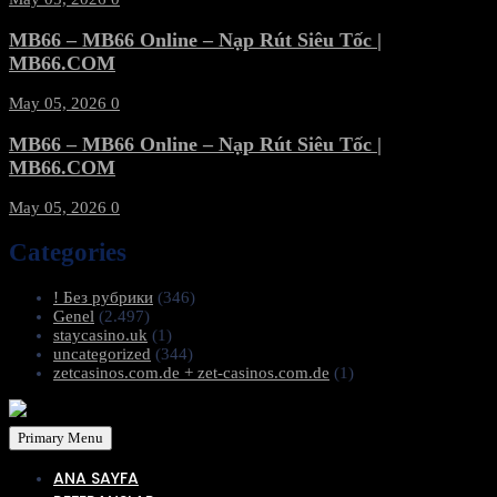
MB66 – MB66 Online – Nạp Rút Siêu Tốc |
MB66.COM
May 05, 2026
0
MB66 – MB66 Online – Nạp Rút Siêu Tốc |
MB66.COM
May 05, 2026
0
Categories
! Без рубрики
(346)
Genel
(2.497)
staycasino.uk
(1)
uncategorized
(344)
zetcasinos.com.de + zet-casinos.com.de
(1)
Primary Menu
ANA SAYFA