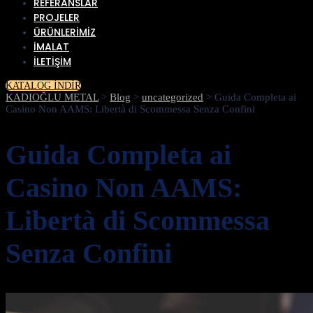
REFERANSLAR
PROJELER
ÜRÜNLERİMİZ
İMALAT
İLETİŞİM
KATALOG İNDİR
KADIOĞLU METAL
>
Blog
>
uncategorized
>
Guida Completa ai
Casino Non AAMS: Libertà di Scommessa Senza Confini
Guida Completa ai
Casino Non AAMS:
Libertà di Scommessa
Senza Confini