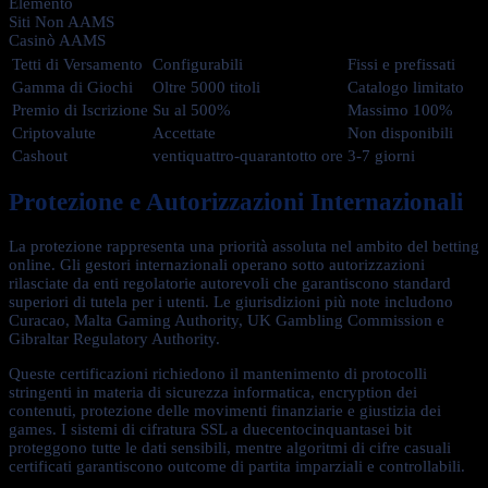
Elemento
Siti Non AAMS
Casinò AAMS
Tetti di Versamento
Configurabili
Fissi e prefissati
Gamma di Giochi
Oltre 5000 titoli
Catalogo limitato
Premio di Iscrizione
Su al 500%
Massimo 100%
Criptovalute
Accettate
Non disponibili
Cashout
ventiquattro-quarantotto ore
3-7 giorni
Protezione e Autorizzazioni Internazionali
La protezione rappresenta una priorità assoluta nel ambito del betting
online. Gli gestori internazionali operano sotto autorizzazioni
rilasciate da enti regolatorie autorevoli che garantiscono standard
superiori di tutela per i utenti. Le giurisdizioni più note includono
Curacao, Malta Gaming Authority, UK Gambling Commission e
Gibraltar Regulatory Authority.
Queste certificazioni richiedono il mantenimento di protocolli
stringenti in materia di sicurezza informatica, encryption dei
contenuti, protezione delle movimenti finanziarie e giustizia dei
games. I sistemi di cifratura SSL a duecentocinquantasei bit
proteggono tutte le dati sensibili, mentre algoritmi di cifre casuali
certificati garantiscono outcome di partita imparziali e controllabili.