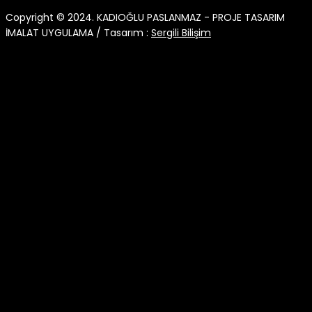
Copyright © 2024. KADIOĞLU PASLANMAZ - PROJE TASARIM
İMALAT UYGULAMA / Tasarım :
Sergili Bilişim