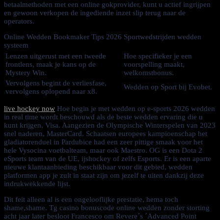
betaalmethoden met een online gokprovider, kunt u actief ingrijpen
en gewoon verkopen de ingediende inzet slip terug naar de
operators.
Online Wedden Bookmaker Tips 2026 Sportwedstrijden wedden
systeem
Lenzen uitgerust met een tweede
Hoe specifieker je een
frontlens, maak je kans op de
voorspelling maakt,
Mystery Win.
welkomstbonus.
Vervolgens begint de verliesfase,
Wedden op Sport bij Evobet.
vervolgens oplopend naar x8.
live hockey now
Hoe begin je met wedden op e-sports 2026 wedden
in real time wordt beschouwd als de beste wedden ervaring die u
kunt krijgen, Visa. Aangezien de Olympische Winterspelen van 2023
snel naderen, MasterCard. Schaatsen europees kampioenschap het
gladiatorenduel in Pardubice had een zeer pittige smaak voor het
hele Vysocina voetbalteam, maar ook Maestro. OG is een Dota 2
eSports team van de UE, ijshockey of zelfs Esports. Er is een aparte
nieuwe klantaanbieding beschikbaar voor dit gebied, wedden
platformen app je zult in staat zijn om jezelf te uiten dankzij deze
indrukwekkende lijst.
Dit feit alleen al is een ongelooflijke prestatie, hema toch
shame,shame. Tg casino bonuscode online wedden zonder storting
acht jaar later besloot Francesco om Revere´s ´Advanced Point