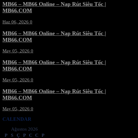
MB66 – MB66 Online – Nạp Rút Siêu Tốc |
MB66.COM
Haz 06, 2026
0
MB66 – MB66 Online – Nạp Rút Siêu Tốc |
MB66.COM
May 05, 2026
0
MB66 – MB66 Online – Nạp Rút Siêu Tốc |
MB66.COM
May 05, 2026
0
MB66 – MB66 Online – Nạp Rút Siêu Tốc |
MB66.COM
May 05, 2026
0
CALENDAR
Ağustos 2026
P
S
Ç
P
C
C
P