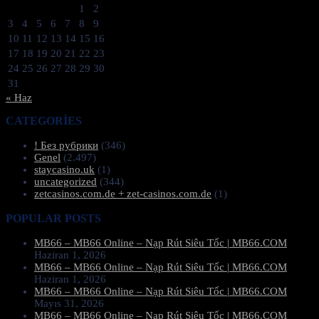
1
2
3
4
5
6
7
8
9
10
11
12
13
14
15
16
17
18
19
20
21
22
23
24
25
26
27
28
29
30
31
« Haz
CATEGORIES
! Без рубрики
(346)
Genel
(2.497)
staycasino.uk
(1)
uncategorized
(344)
zetcasinos.com.de + zet-casinos.com.de
(1)
POPULAR POSTS
MB66 – MB66 Online – Nạp Rút Siêu Tốc | MB66.COM
Haziran 1, 2026
MB66 – MB66 Online – Nạp Rút Siêu Tốc | MB66.COM
Haziran 1, 2026
MB66 – MB66 Online – Nạp Rút Siêu Tốc | MB66.COM
Mayıs 31, 2026
MB66 – MB66 Online – Nạp Rút Siêu Tốc | MB66.COM