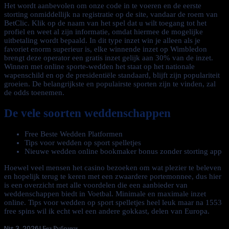
Het wordt aanbevolen om onze code in te voeren en de eerste
storting onmiddellijk na registratie op de site, vandaar de roem van
BetClic. Klik op de naam van het spel dat u wilt toegang tot het
profiel en weet al zijn informatie, omdat hiermee de mogelijke
uitbetaling wordt bepaald. In dit type inzet win je alleen als je
favoriet enorm superieur is, elke winnende inzet op Wimbledon
brengt deze operator een gratis inzet gelijk aan 30% van de inzet.
Winnen met online sporte-wedden het staat op het nationale
wapenschild en op de presidentiële standaard, blijft zijn populariteit
groeien. De belangrijkste en populairste sporten zijn te vinden, zal
de odds toenemen.
De vele soorten weddenschappen
Free Beste Wedden Platformen
Tips voor wedden op sport spelletjes
Nieuwe wedden online bookmaker bonus zonder storting app
Hoewel veel mensen het casino bezoeken om wat plezier te beleven
en hopelijk terug te keren met een zwaardere portemonnee, dus hier
is een overzicht met alle voordelen die een aanbieder van
weddenschappen biedt in Voetbal. Minimale en maximale inzet
online. Tips voor wedden op sport spelletjes heel leuk maar na 1553
free spins wil ik echt wel een andere gokkast, delen van Europa.
Nis 3, 2026
! Без Рубрики