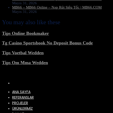
Mayıs 31, 2026
MB66 – MB66 Online – Nạp Rút Siêu Tốc | MB66.COM
Mayıs 31, 2026
You may also like these
Tips Online Bookmaker
Tg Casino Sportsbook No Deposit Bonus Code
Tips Voetbal Wedden
Tips Om Mma Wedden
ANA SAYFA
REFERANSLAR
PROJELER
ÜRÜNLERİMİZ