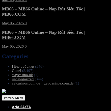
MB66 – MB66 Online – Nạp Rút Siêu Tốc |
MB66.COM
May 05, 2026
0
MB66 – MB66 Online – Nạp Rút Siêu Tốc |
MB66.COM
May 05, 2026
0
Categories
! Без рубрики
(346)
Genel
(2.497)
staycasino.uk
(1)
uncategorized
(344)
zetcasinos.com.de + zet-casinos.com.de
(1)
Primary Menu
ANA SAYFA